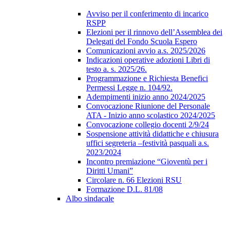
Avviso per il conferimento di incarico
RSPP
Elezioni per il rinnovo dell’Assemblea dei
Delegati del Fondo Scuola Espero
Comunicazioni avvio a.s. 2025/2026
Indicazioni operative adozioni Libri di
testo a. s. 2025/26.
Programmazione e Richiesta Benefici
Permessi Legge n. 104/92.
Adempimenti inizio anno 2024/2025
Convocazione Riunione del Personale
ATA - Inizio anno scolastico 2024/2025
Convocazione collegio docenti 2/9/24
Sospensione attività didattiche e chiusura
uffici segreteria –festività pasquali a.s.
2023/2024
Incontro premiazione “Gioventù per i
Diritti Umani”
Circolare n. 66 Elezioni RSU
Formazione D.L. 81/08
Albo sindacale