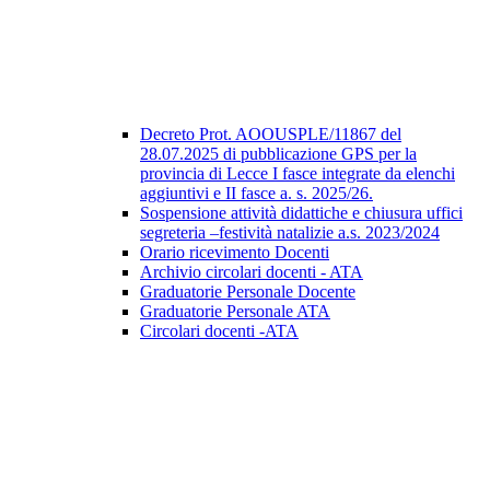
Decreto Prot. AOOUSPLE/11867 del
28.07.2025 di pubblicazione GPS per la
provincia di Lecce I fasce integrate da elenchi
aggiuntivi e II fasce a. s. 2025/26.
Sospensione attività didattiche e chiusura uffici
segreteria –festività natalizie a.s. 2023/2024
Orario ricevimento Docenti
Archivio circolari docenti - ATA
Graduatorie Personale Docente
Graduatorie Personale ATA
Circolari docenti -ATA