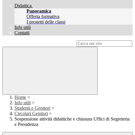
Didattica
Panoramica
Offerta formativa
I progetti delle classi
Info utili
Contatti
Campo di ricerca per le pagine del sito
Home
>
Info utili
>
Studenti e Genitori
>
Circolari Genitori
>
Sospensione attività didattiche e chiusura Uffici di Segreteria
e Presidenza