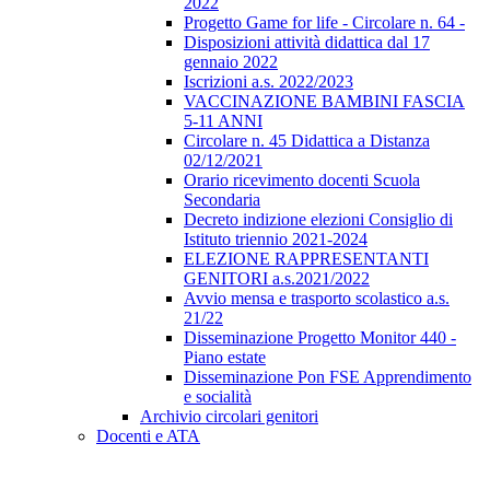
2022
Progetto Game for life - Circolare n. 64 -
Disposizioni attività didattica dal 17
gennaio 2022
Iscrizioni a.s. 2022/2023
VACCINAZIONE BAMBINI FASCIA
5-11 ANNI
Circolare n. 45 Didattica a Distanza
02/12/2021
Orario ricevimento docenti Scuola
Secondaria
Decreto indizione elezioni Consiglio di
Istituto triennio 2021-2024
ELEZIONE RAPPRESENTANTI
GENITORI a.s.2021/2022
Avvio mensa e trasporto scolastico a.s.
21/22
Disseminazione Progetto Monitor 440 -
Piano estate
Disseminazione Pon FSE Apprendimento
e socialità
Archivio circolari genitori
Docenti e ATA