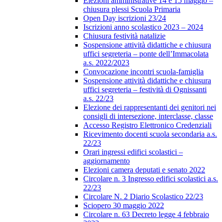
Elezioni amministrative 14 e 15 maggio –
chiusura plessi Scuola Primaria
Open Day iscrizioni 23/24
Iscrizioni anno scolastico 2023 – 2024
Chiusura festività natalizie
Sospensione attività didattiche e chiusura
uffici segreteria – ponte dell’Immacolata
a.s. 2022/2023
Convocazione incontri scuola-famiglia
Sospensione attività didattiche e chiusura
uffici segreteria – festività di Ognissanti
a.s. 22/23
Elezione dei rappresentanti dei genitori nei
consigli di intersezione, interclasse, classe
Accesso Registro Elettronico Credenziali
Ricevimento docenti scuola secondaria a.s.
22/23
Orari ingressi edifici scolastici –
aggiornamento
Elezioni camera deputati e senato 2022
Circolare n. 3 Ingresso edifici scolastici a.s.
22/23
Circolare N. 2 Diario Scolastico 22/23
Sciopero 30 maggio 2022
Circolare n. 63 Decreto legge 4 febbraio