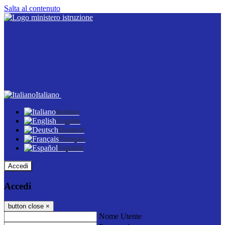
Salta al contenuto
Italiano
Italiano
English
Deutsch
Français
Español
Accedi
Accedi
button close
×
Nome Utente