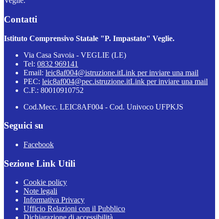
Veglie.
Contatti
Istituto Comprensivo Statale "P. Impastato" Veglie.
Via Casa Savoia - VEGLIE (LE)
Tel:
0832 969141
Email:
leic8af004@istruzione.it
Link per inviare una mail
PEC:
leic8af004@pec.istruzione.it
Link per inviare una mail
C.F.: 80010910752
Cod.Mecc. LEIC8AF004 - Cod. Univoco UFPKJS
Seguici su
Facebook
Sezione Link Utili
Cookie policy
Note legali
Informativa Privacy
Ufficio Relazioni con il Pubblico
Dichiarazione di accessibilità