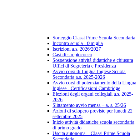
Sorteggio Classi Prime Scuola Secondaria
Incontro scuola - famiglia
Iscrizioni a.s. 2026/2027
Casi di streptococco
Sospensione attività didattiche e chiusura
Uffici di Segreteria e Presidenza
Avvio corsi di Lingua Inglese Scuola
Secondaria a.s. 2025-2026
Avvio corsi di potenziamento della Lingua
Inglese - Certificazioni Cambridge
Elezioni degli organi collegiali a.s. 2025-
2026
Slittamento avvio mensa – a. s. 25/26
Azioni di sciopero previste per lunedì 22
settembre 2025
Inizio attività didattiche scuola secondaria
di primo grado
Uscita autonoma – Classi Prime Scuola
Secondaria