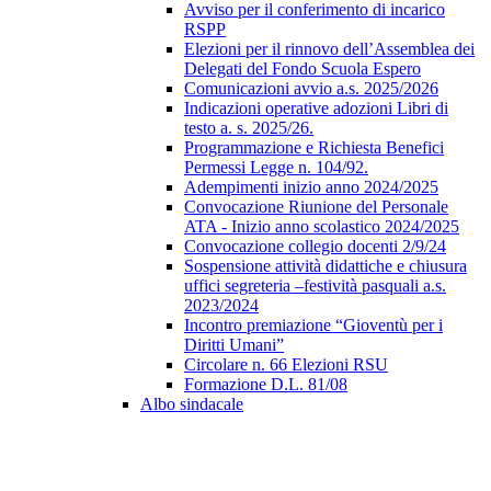
Avviso per il conferimento di incarico
RSPP
Elezioni per il rinnovo dell’Assemblea dei
Delegati del Fondo Scuola Espero
Comunicazioni avvio a.s. 2025/2026
Indicazioni operative adozioni Libri di
testo a. s. 2025/26.
Programmazione e Richiesta Benefici
Permessi Legge n. 104/92.
Adempimenti inizio anno 2024/2025
Convocazione Riunione del Personale
ATA - Inizio anno scolastico 2024/2025
Convocazione collegio docenti 2/9/24
Sospensione attività didattiche e chiusura
uffici segreteria –festività pasquali a.s.
2023/2024
Incontro premiazione “Gioventù per i
Diritti Umani”
Circolare n. 66 Elezioni RSU
Formazione D.L. 81/08
Albo sindacale