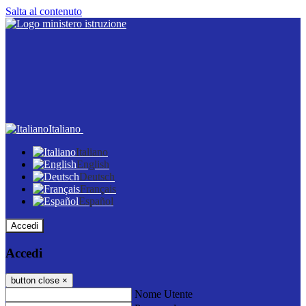
Salta al contenuto
Italiano
Italiano
English
Deutsch
Français
Español
Accedi
Accedi
button close
×
Nome Utente