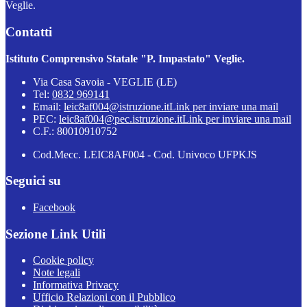
Veglie.
Contatti
Istituto Comprensivo Statale "P. Impastato" Veglie.
Via Casa Savoia - VEGLIE (LE)
Tel:
0832 969141
Email:
leic8af004@istruzione.it
Link per inviare una mail
PEC:
leic8af004@pec.istruzione.it
Link per inviare una mail
C.F.: 80010910752
Cod.Mecc. LEIC8AF004 - Cod. Univoco UFPKJS
Seguici su
Facebook
Sezione Link Utili
Cookie policy
Note legali
Informativa Privacy
Ufficio Relazioni con il Pubblico