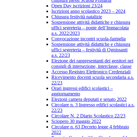
chiusura plessi Scuola Primaria
Open Day iscrizioni 23/24
Iscrizioni anno scolastico 2023 – 2024
Chiusura festività natalizie
Sospensione attività didattiche e chiusura
uffici segreteria – ponte dell’Immacolata
a.s. 2022/2023
Convocazione incontri scuola-famiglia
Sospensione attività didattiche e chiusura
uffici segreteria – festività di Ognissanti
a.s. 22/23
Elezione dei rappresentanti dei genitori nei
consigli di intersezione, interclasse, classe
Accesso Registro Elettronico Credenziali
Ricevimento docenti scuola secondaria a.s.
22/23
Orari ingressi edifici scolastici –
aggiornamento
Elezioni camera deputati e senato 2022
Circolare n. 3 Ingresso edifici scolastici a.s.
22/23
Circolare N. 2 Diario Scolastico 22/23
Sciopero 30 maggio 2022
Circolare n. 63 Decreto legge 4 febbraio
2022