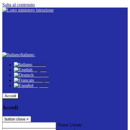
Salta al contenuto
Italiano
Italiano
English
Deutsch
Français
Español
Accedi
Accedi
button close
×
Nome Utente