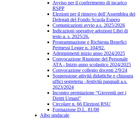
Avviso per il conferimento di incarico
RSPP
Elezioni per il rinnovo dell’Assemblea dei
Delegati del Fondo Scuola Espero
Comunicazioni avvio a.s. 2025/2026
Indicazioni operative adozioni Libri di
testo a. s. 2025/26.
Programmazione e Richiesta Benefici
Permessi Legge n. 104/92.
Adempimenti inizio anno 2024/2025
Convocazione Riunione del Personale
ATA - Inizio anno scolastico 2024/2025
Convocazione collegio docenti 2/9/24
Sospensione attività didattiche e chiusura
uffici segreteria –festività pasquali a.s.
2023/2024
Incontro premiazione “Gioventù per i
Diritti Umani”
Circolare n. 66 Elezioni RSU
Formazione D.L. 81/08
Albo sindacale