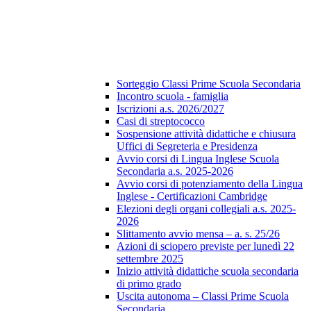
Sorteggio Classi Prime Scuola Secondaria
Incontro scuola - famiglia
Iscrizioni a.s. 2026/2027
Casi di streptococco
Sospensione attività didattiche e chiusura
Uffici di Segreteria e Presidenza
Avvio corsi di Lingua Inglese Scuola
Secondaria a.s. 2025-2026
Avvio corsi di potenziamento della Lingua
Inglese - Certificazioni Cambridge
Elezioni degli organi collegiali a.s. 2025-
2026
Slittamento avvio mensa – a. s. 25/26
Azioni di sciopero previste per lunedì 22
settembre 2025
Inizio attività didattiche scuola secondaria
di primo grado
Uscita autonoma – Classi Prime Scuola
Secondaria