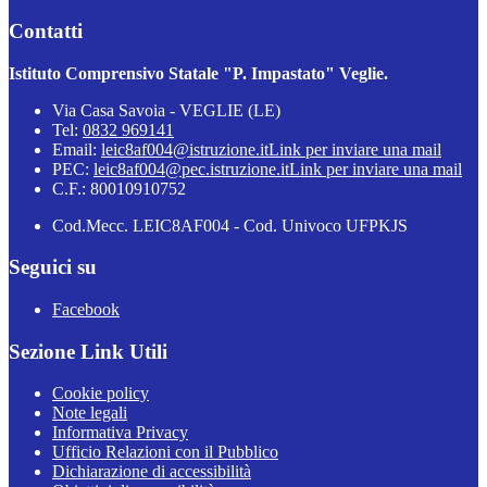
Contatti
Istituto Comprensivo Statale "P. Impastato" Veglie.
Via Casa Savoia - VEGLIE (LE)
Tel:
0832 969141
Email:
leic8af004@istruzione.it
Link per inviare una mail
PEC:
leic8af004@pec.istruzione.it
Link per inviare una mail
C.F.: 80010910752
Cod.Mecc. LEIC8AF004 - Cod. Univoco UFPKJS
Seguici su
Facebook
Sezione Link Utili
Cookie policy
Note legali
Informativa Privacy
Ufficio Relazioni con il Pubblico
Dichiarazione di accessibilità