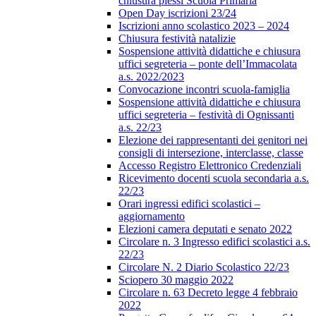
chiusura plessi Scuola Primaria
Open Day iscrizioni 23/24
Iscrizioni anno scolastico 2023 – 2024
Chiusura festività natalizie
Sospensione attività didattiche e chiusura
uffici segreteria – ponte dell’Immacolata
a.s. 2022/2023
Convocazione incontri scuola-famiglia
Sospensione attività didattiche e chiusura
uffici segreteria – festività di Ognissanti
a.s. 22/23
Elezione dei rappresentanti dei genitori nei
consigli di intersezione, interclasse, classe
Accesso Registro Elettronico Credenziali
Ricevimento docenti scuola secondaria a.s.
22/23
Orari ingressi edifici scolastici –
aggiornamento
Elezioni camera deputati e senato 2022
Circolare n. 3 Ingresso edifici scolastici a.s.
22/23
Circolare N. 2 Diario Scolastico 22/23
Sciopero 30 maggio 2022
Circolare n. 63 Decreto legge 4 febbraio
2022