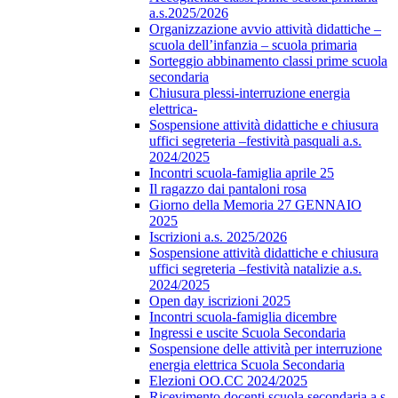
a.s.2025/2026
Organizzazione avvio attività didattiche –
scuola dell’infanzia – scuola primaria
Sorteggio abbinamento classi prime scuola
secondaria
Chiusura plessi-interruzione energia
elettrica-
Sospensione attività didattiche e chiusura
uffici segreteria –festività pasquali a.s.
2024/2025
Incontri scuola-famiglia aprile 25
Il ragazzo dai pantaloni rosa
Giorno della Memoria 27 GENNAIO
2025
Iscrizioni a.s. 2025/2026
Sospensione attività didattiche e chiusura
uffici segreteria –festività natalizie a.s.
2024/2025
Open day iscrizioni 2025
Incontri scuola-famiglia dicembre
Ingressi e uscite Scuola Secondaria
Sospensione delle attività per interruzione
energia elettrica Scuola Secondaria
Elezioni OO.CC 2024/2025
Ricevimento docenti scuola secondaria a.s.