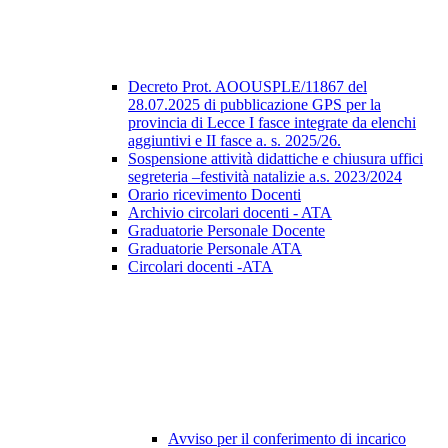
Decreto Prot. AOOUSPLE/11867 del
28.07.2025 di pubblicazione GPS per la
provincia di Lecce I fasce integrate da elenchi
aggiuntivi e II fasce a. s. 2025/26.
Sospensione attività didattiche e chiusura uffici
segreteria –festività natalizie a.s. 2023/2024
Orario ricevimento Docenti
Archivio circolari docenti - ATA
Graduatorie Personale Docente
Graduatorie Personale ATA
Circolari docenti -ATA
Avviso per il conferimento di incarico