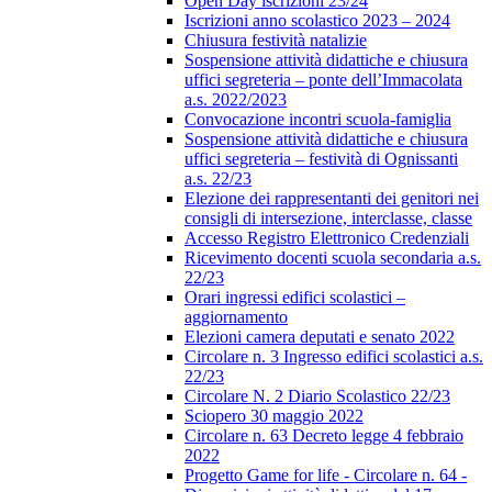
Open Day iscrizioni 23/24
Iscrizioni anno scolastico 2023 – 2024
Chiusura festività natalizie
Sospensione attività didattiche e chiusura
uffici segreteria – ponte dell’Immacolata
a.s. 2022/2023
Convocazione incontri scuola-famiglia
Sospensione attività didattiche e chiusura
uffici segreteria – festività di Ognissanti
a.s. 22/23
Elezione dei rappresentanti dei genitori nei
consigli di intersezione, interclasse, classe
Accesso Registro Elettronico Credenziali
Ricevimento docenti scuola secondaria a.s.
22/23
Orari ingressi edifici scolastici –
aggiornamento
Elezioni camera deputati e senato 2022
Circolare n. 3 Ingresso edifici scolastici a.s.
22/23
Circolare N. 2 Diario Scolastico 22/23
Sciopero 30 maggio 2022
Circolare n. 63 Decreto legge 4 febbraio
2022
Progetto Game for life - Circolare n. 64 -