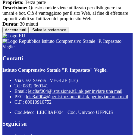
Proprieta:
Terza parte
Descrizione:
Questo cookie viene utilizzato per distinguere tra
umani e bot. Ciò è vantaggioso per il sito Web, al fine di effettuare
rapporti validi sull'utilizzo del proprio sito Web.
Durata:
30 minuti
Accetta tutti
Salva le preferenze
Istituto Comprensivo Statale "P. Impastato"
Veglie.
Contatti
Istituto Comprensivo Statale "P. Impastato" Veglie.
Via Casa Savoia - VEGLIE (LE)
Tel:
0832 969141
Email:
leic8af004@istruzione.it
Link per inviare una mail
PEC:
leic8af004@pec.istruzione.it
Link per inviare una mail
C.F.: 80010910752
Cod.Mecc. LEIC8AF004 - Cod. Univoco UFPKJS
Seguici su