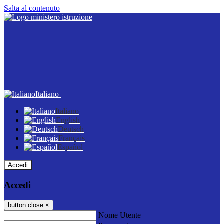
Salta al contenuto
Italiano
Italiano
English
Deutsch
Français
Español
Accedi
Accedi
button close
×
Nome Utente