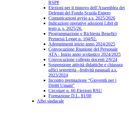
RSPP
Elezioni per il rinnovo dell’Assemblea dei
Delegati del Fondo Scuola Espero
Comunicazioni avvio a.s. 2025/2026
Indicazioni operative adozioni Libri di
testo a. s. 2025/26.
Programmazione e Richiesta Benefici
Permessi Legge n. 104/92.
Adempimenti inizio anno 2024/2025
Convocazione Riunione del Personale
ATA - Inizio anno scolastico 2024/2025
Convocazione collegio docenti 2/9/24
Sospensione attività didattiche e chiusura
uffici segreteria –festività pasquali a.s.
2023/2024
Incontro premiazione “Gioventù per i
Diritti Umani”
Circolare n. 66 Elezioni RSU
Formazione D.L. 81/08
Albo sindacale