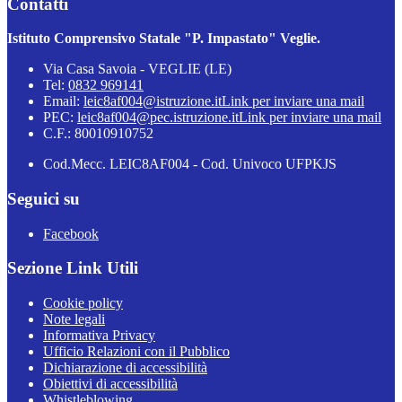
Contatti
Istituto Comprensivo Statale "P. Impastato" Veglie.
Via Casa Savoia - VEGLIE (LE)
Tel:
0832 969141
Email:
leic8af004@istruzione.it
Link per inviare una mail
PEC:
leic8af004@pec.istruzione.it
Link per inviare una mail
C.F.: 80010910752
Cod.Mecc. LEIC8AF004 - Cod. Univoco UFPKJS
Seguici su
Facebook
Sezione Link Utili
Cookie policy
Note legali
Informativa Privacy
Ufficio Relazioni con il Pubblico
Dichiarazione di accessibilità
Obiettivi di accessibilità
Whistleblowing