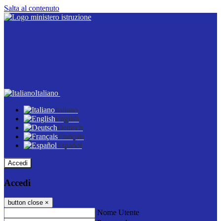
Salta al contenuto
Italiano
Italiano
English
Deutsch
Français
Español
Accedi
Accedi
button close
×
Nome Utente