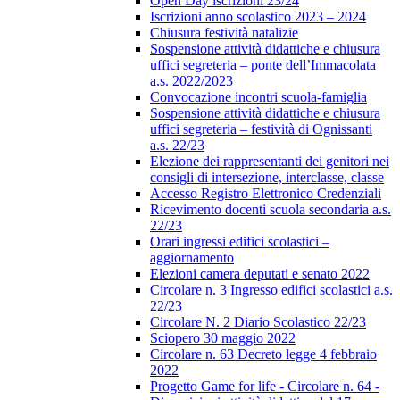
Open Day iscrizioni 23/24
Iscrizioni anno scolastico 2023 – 2024
Chiusura festività natalizie
Sospensione attività didattiche e chiusura
uffici segreteria – ponte dell’Immacolata
a.s. 2022/2023
Convocazione incontri scuola-famiglia
Sospensione attività didattiche e chiusura
uffici segreteria – festività di Ognissanti
a.s. 22/23
Elezione dei rappresentanti dei genitori nei
consigli di intersezione, interclasse, classe
Accesso Registro Elettronico Credenziali
Ricevimento docenti scuola secondaria a.s.
22/23
Orari ingressi edifici scolastici –
aggiornamento
Elezioni camera deputati e senato 2022
Circolare n. 3 Ingresso edifici scolastici a.s.
22/23
Circolare N. 2 Diario Scolastico 22/23
Sciopero 30 maggio 2022
Circolare n. 63 Decreto legge 4 febbraio
2022
Progetto Game for life - Circolare n. 64 -