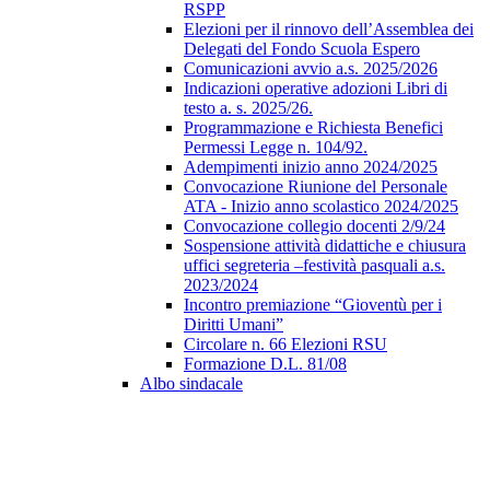
RSPP
Elezioni per il rinnovo dell’Assemblea dei
Delegati del Fondo Scuola Espero
Comunicazioni avvio a.s. 2025/2026
Indicazioni operative adozioni Libri di
testo a. s. 2025/26.
Programmazione e Richiesta Benefici
Permessi Legge n. 104/92.
Adempimenti inizio anno 2024/2025
Convocazione Riunione del Personale
ATA - Inizio anno scolastico 2024/2025
Convocazione collegio docenti 2/9/24
Sospensione attività didattiche e chiusura
uffici segreteria –festività pasquali a.s.
2023/2024
Incontro premiazione “Gioventù per i
Diritti Umani”
Circolare n. 66 Elezioni RSU
Formazione D.L. 81/08
Albo sindacale