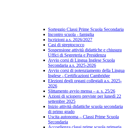
Sorteggio Classi Prime Scuola Secondaria
Incontro scuola - famiglia
Iscrizioni a.s. 2026/2027
Casi di streptococco
Sospensione attività didattiche e chiusura
Uffici di Segreteria e Presidenza
Avvio corsi di Lingua Inglese Scuola
Secondaria a.s. 2025-2026
Avvio corsi di potenziamento della Lingua
Inglese - Certificazioni Cambridge
Elezioni degli organi collegiali a.s. 2025-
2026
Slittamento avvio mensa – a. s. 25/26
Azioni di sciopero previste per lunedì 22
settembre 2025
Inizio attività didattiche scuola secondaria
di primo grado
Uscita autonoma – Classi Prime Scuola
Secondaria
Accoglienza classi prime scuola primaria