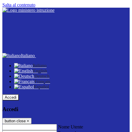
Salta al contenuto
Italiano
Italiano
English
Deutsch
Français
Español
Accedi
Accedi
button close
×
Nome Utente