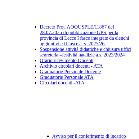
Decreto Prot. AOOUSPLE/11867 del
28.07.2025 di pubblicazione GPS per la
provincia di Lecce I fasce integrate da elenchi
aggiuntivi e II fasce a. s. 2025/26.
Sospensione attività didattiche e chiusura uffici
segreteria –festività natalizie a.s. 2023/2024
Orario ricevimento Docenti
Archivio circolari docenti - ATA
Graduatorie Personale Docente
Graduatorie Personale ATA
Circolari docenti -ATA
Avviso per il conferimento di incarico