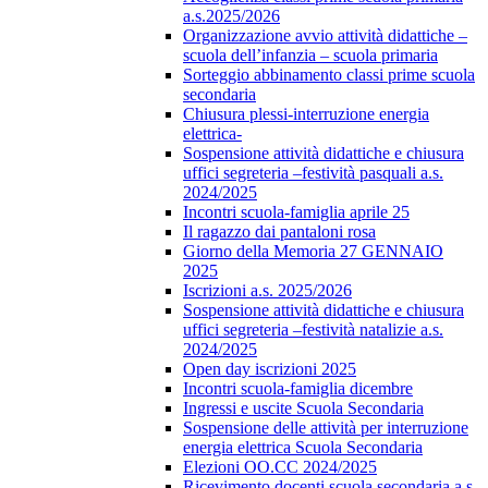
a.s.2025/2026
Organizzazione avvio attività didattiche –
scuola dell’infanzia – scuola primaria
Sorteggio abbinamento classi prime scuola
secondaria
Chiusura plessi-interruzione energia
elettrica-
Sospensione attività didattiche e chiusura
uffici segreteria –festività pasquali a.s.
2024/2025
Incontri scuola-famiglia aprile 25
Il ragazzo dai pantaloni rosa
Giorno della Memoria 27 GENNAIO
2025
Iscrizioni a.s. 2025/2026
Sospensione attività didattiche e chiusura
uffici segreteria –festività natalizie a.s.
2024/2025
Open day iscrizioni 2025
Incontri scuola-famiglia dicembre
Ingressi e uscite Scuola Secondaria
Sospensione delle attività per interruzione
energia elettrica Scuola Secondaria
Elezioni OO.CC 2024/2025
Ricevimento docenti scuola secondaria a.s.