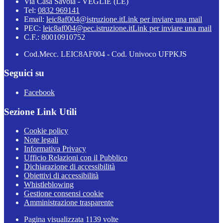
Via Casa Savoia - VEGLIE (LE)
Tel:
0832 969141
Email:
leic8af004@istruzione.it
Link per inviare una mail
PEC:
leic8af004@pec.istruzione.it
Link per inviare una mail
C.F.: 80010910752
Cod.Mecc. LEIC8AF004 - Cod. Univoco UFPKJS
Seguici su
Facebook
Sezione Link Utili
Cookie policy
Note legali
Informativa Privacy
Ufficio Relazioni con il Pubblico
Dichiarazione di accessibilità
Obiettivi di accessibilità
Whistleblowing
Gestione consensi cookie
Amministrazione trasparente
Pagina visualizzata
1139
volte