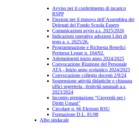
Avviso per il conferimento di incarico
RSPP
Elezioni per il rinnovo dell’Assemblea dei
Delegati del Fondo Scuola Espero
Comunicazioni avvio a.s. 2025/2026
Indicazioni operative adozioni Libri di
testo a. s. 2025/26.
Programmazione e Richiesta Benefici
Permessi Legge n. 104/92.
Adempimenti inizio anno 2024/2025
Convocazione Riunione del Personale
ATA - Inizio anno scolastico 2024/2025
Convocazione collegio docenti 2/9/24
Sospensione attività didattiche e chiusura
uffici segreteria –festività pasquali a.s.
2023/2024
Incontro premiazione “Gioventù per i
Diritti Umani”
Circolare n. 66 Elezioni RSU
Formazione D.L. 81/08
Albo sindacale