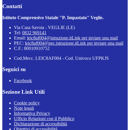
Contatti
Istituto Comprensivo Statale "P. Impastato" Veglie.
Via Casa Savoia - VEGLIE (LE)
Tel:
0832 969141
Email:
leic8af004@istruzione.it
Link per inviare una mail
PEC:
leic8af004@pec.istruzione.it
Link per inviare una mail
C.F.: 80010910752
Cod.Mecc. LEIC8AF004 - Cod. Univoco UFPKJS
Seguici su
Facebook
Sezione Link Utili
Cookie policy
Note legali
Informativa Privacy
Ufficio Relazioni con il Pubblico
Dichiarazione di accessibilità
Obiettivi di accessibilità