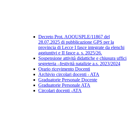
Decreto Prot. AOOUSPLE/11867 del
28.07.2025 di pubblicazione GPS per la
provincia di Lecce I fasce integrate da elenchi
aggiuntivi e II fasce a. s. 2025/26.
Sospensione attività didattiche e chiusura uffici
segreteria –festività natalizie a.s. 2023/2024
Orario ricevimento Docenti
Archivio circolari docenti - ATA
Graduatorie Personale Docente
Graduatorie Personale ATA
Circolari docenti -ATA