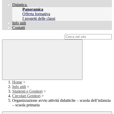
Didattica
Panoramica
Offerta formativa
I progetti delle classi
Info utili
Contatti
Campo di ricerca per le pagine del sito
Home
>
Info utili
>
Studenti e Genitori
>
Circolari Genitori
>
Organizzazione avvio attività didattiche – scuola dell’infanzia
– scuola primaria