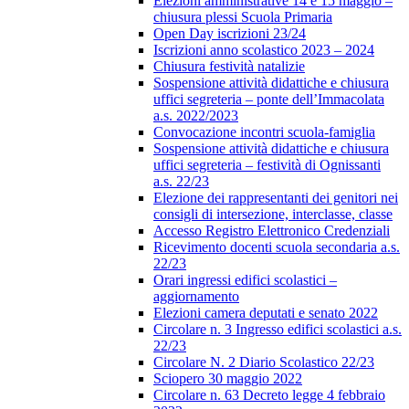
Elezioni amministrative 14 e 15 maggio –
chiusura plessi Scuola Primaria
Open Day iscrizioni 23/24
Iscrizioni anno scolastico 2023 – 2024
Chiusura festività natalizie
Sospensione attività didattiche e chiusura
uffici segreteria – ponte dell’Immacolata
a.s. 2022/2023
Convocazione incontri scuola-famiglia
Sospensione attività didattiche e chiusura
uffici segreteria – festività di Ognissanti
a.s. 22/23
Elezione dei rappresentanti dei genitori nei
consigli di intersezione, interclasse, classe
Accesso Registro Elettronico Credenziali
Ricevimento docenti scuola secondaria a.s.
22/23
Orari ingressi edifici scolastici –
aggiornamento
Elezioni camera deputati e senato 2022
Circolare n. 3 Ingresso edifici scolastici a.s.
22/23
Circolare N. 2 Diario Scolastico 22/23
Sciopero 30 maggio 2022
Circolare n. 63 Decreto legge 4 febbraio