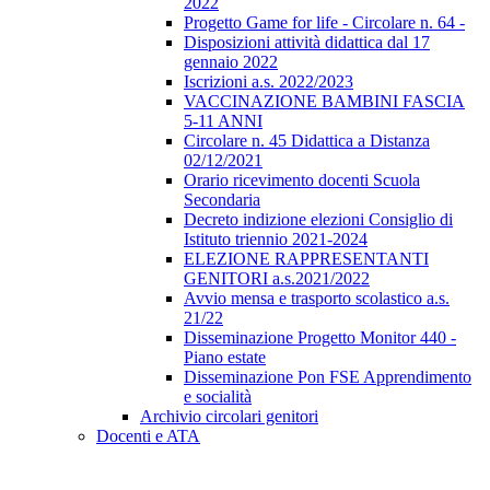
2022
Progetto Game for life - Circolare n. 64 -
Disposizioni attività didattica dal 17
gennaio 2022
Iscrizioni a.s. 2022/2023
VACCINAZIONE BAMBINI FASCIA
5-11 ANNI
Circolare n. 45 Didattica a Distanza
02/12/2021
Orario ricevimento docenti Scuola
Secondaria
Decreto indizione elezioni Consiglio di
Istituto triennio 2021-2024
ELEZIONE RAPPRESENTANTI
GENITORI a.s.2021/2022
Avvio mensa e trasporto scolastico a.s.
21/22
Disseminazione Progetto Monitor 440 -
Piano estate
Disseminazione Pon FSE Apprendimento
e socialità
Archivio circolari genitori
Docenti e ATA