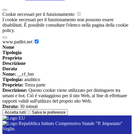
Cookie necessari per il funzionamento
I cookie necessari per il funzionamento non possono essere
disabilitati. È possibile consultare l'elenco nella pagina della cookie
policy.
www.padlet.net
Nome
Tipologia
Proprieta
Descrizione
Durata
Nome:
__cf_bm
Tipologia:
analitico
Proprieta:
Terza parte
Descrizione:
Questo cookie viene utilizzato per distinguere tra
umani e bot. Ciò è vantaggioso per il sito Web, al fine di effettuare
rapporti validi sull'utilizzo del proprio sito Web.
Durata:
30 minuti
Accetta tutti
Salva le preferenze
Istituto Comprensivo Statale "P. Impastato"
Veglie.