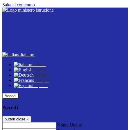
Salta al contenuto
Italiano
Italiano
English
Deutsch
Français
Español
Accedi
Accedi
button close
×
Nome Utente