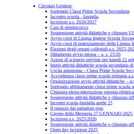
Circolari Genitori
Sorteggio Classi Prime Scuola Secondaria
Incontro scuola - famiglia
Iscrizioni a.s. 2026/2027
Casi di streptococco
Sospensione attività didattiche e chiusura Uf
Avvio corsi di Lingua Inglese Scuola Secon
Avvio corsi di potenziamento della Lingua I
Elezioni degli organi collegiali a.s. 2025-20
Slittamento avvio mensa – a. s. 25/26
Azioni di sciopero previste per lunedì 22 se
Inizio attività didattiche scuola secondaria d
Uscita autonoma – Classi Prime Scuola Sec
Accoglienza classi prime scuola primaria a.
Organizzazione avvio attività didattiche – sc
Sorteggio abbinamento classi prime scuola 
Chiusura plessi-interruzione energia elettrica
Sospensione attività didattiche e chiusura uff
Incontri scuola-famiglia aprile 25
Il ragazzo dai pantaloni rosa
Giorno della Memoria 27 GENNAIO 2025
Iscrizioni a.s. 2025/2026
Sospensione attività didattiche e chiusura uff
Open day iscrizioni 2025