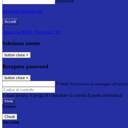
Password
Password dimenticata?
-
Entra con SPID
Entra con CIE
Seleziona utente
button close
×
Recupero password
button close
×
E-mail
Verrà inviato un messaggio all'indirizz
E-mail inviata, si prega di controllare la casella di posta elettronica!
Errore
Chiudi
Successo