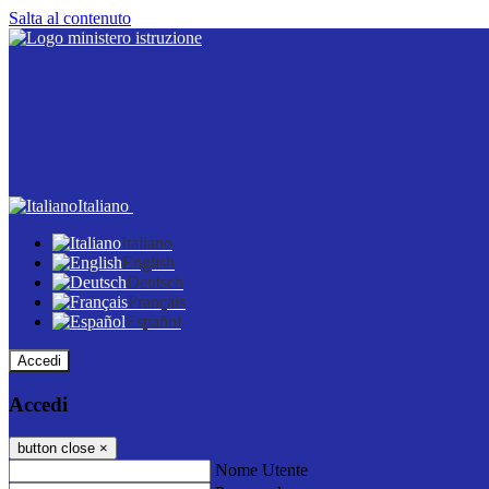
Salta al contenuto
Italiano
Italiano
English
Deutsch
Français
Español
Accedi
Accedi
button close
×
Nome Utente