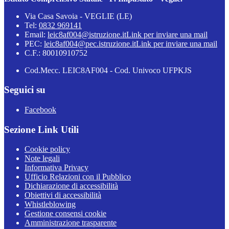
Via Casa Savoia - VEGLIE (LE)
Tel:
0832 969141
Email:
leic8af004@istruzione.it
Link per inviare una mail
PEC:
leic8af004@pec.istruzione.it
Link per inviare una mail
C.F.: 80010910752
Cod.Mecc. LEIC8AF004 - Cod. Univoco UFPKJS
Seguici su
Facebook
Sezione Link Utili
Cookie policy
Note legali
Informativa Privacy
Ufficio Relazioni con il Pubblico
Dichiarazione di accessibilità
Obiettivi di accessibilità
Whistleblowing
Gestione consensi cookie
Amministrazione trasparente