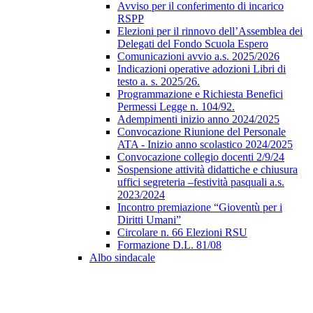
Avviso per il conferimento di incarico
RSPP
Elezioni per il rinnovo dell’Assemblea dei
Delegati del Fondo Scuola Espero
Comunicazioni avvio a.s. 2025/2026
Indicazioni operative adozioni Libri di
testo a. s. 2025/26.
Programmazione e Richiesta Benefici
Permessi Legge n. 104/92.
Adempimenti inizio anno 2024/2025
Convocazione Riunione del Personale
ATA - Inizio anno scolastico 2024/2025
Convocazione collegio docenti 2/9/24
Sospensione attività didattiche e chiusura
uffici segreteria –festività pasquali a.s.
2023/2024
Incontro premiazione “Gioventù per i
Diritti Umani”
Circolare n. 66 Elezioni RSU
Formazione D.L. 81/08
Albo sindacale