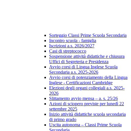
Sorteggio Classi Prime Scuola Secondaria
Incontro scuola - famiglia
Iscrizioni a.s. 2026/2027
Casi di streptococco
Sospensione attività didattiche e chiusura
Uffici di Segreteria e Presidenza
Avvio corsi di Lingua Inglese Scuola
Secondaria a.s. 2025-2026
Avvio corsi di potenziamento della Lingua
Inglese - Certificazioni Cambridge
Elezioni degli organi collegiali a.s. 2025-
2026
Slittamento avvio mensa – a. s. 25/26
Azioni di sciopero previste per lunedì 22
settembre 2025
Inizio attività didattiche scuola secondaria
di primo grado
Uscita autonoma – Classi Prime Scuola
Secondaria