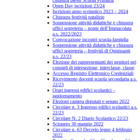
chiusura plessi Scuola Primaria
Open Day iscrizioni 23/24
Iscrizioni anno scolastico 2023 – 2024
Chiusura festività natalizie
Sospensione attività didattiche e chiusura
uffici segreteria – ponte dell’Immacolata
a.s. 2022/2023
Convocazione incontri scuola-famiglia
Sospensione attività didattiche e chiusura
uffici segreteria – festività di Ognissanti
a.s. 22/23
Elezione dei rappresentanti dei genitori nei
consigli di intersezione, interclasse, classe
Accesso Registro Elettronico Credenziali
Ricevimento docenti scuola secondaria a.s.
22/23
Orari ingressi edifici scolastici –
aggiornamento
Elezioni camera deputati e senato 2022
Circolare n. 3 Ingresso edifici scolastici a.s.
22/23
Circolare N. 2 Diario Scolastico 22/23
Sciopero 30 maggio 2022
Circolare n. 63 Decreto legge 4 febbraio
2022