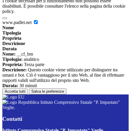
I cookie necessari per il funzionamento non possono essere
disabilitati. È possibile consultare l'elenco nella pagina della cookie
policy.
www.padlet.net
Nome
Tipologia
Proprieta
Descrizione
Durata
Nome:
__cf_bm
Tipologia:
analitico
Proprieta:
Terza parte
Descrizione:
Questo cookie viene utilizzato per distinguere tra
umani e bot. Ciò è vantaggioso per il sito Web, al fine di effettuare
rapporti validi sull'utilizzo del proprio sito Web.
Durata:
30 minuti
Accetta tutti
Salva le preferenze
Istituto Comprensivo Statale "P. Impastato"
Veglie.
Contatti
Istituto Comprensivo Statale "P. Impastato" Veglie.