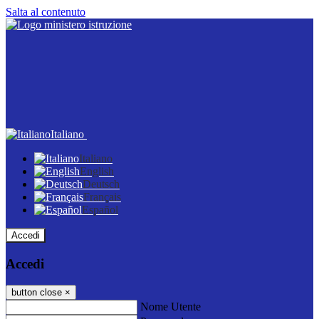
Salta al contenuto
Italiano
Italiano
English
Deutsch
Français
Español
Accedi
Accedi
button close
×
Nome Utente