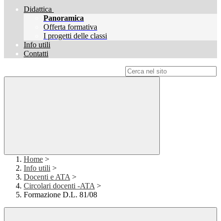
Didattica
Panoramica
Offerta formativa
I progetti delle classi
Info utili
Contatti
Campo di ricerca per le pagine del sito
Home
>
Info utili
>
Docenti e ATA
>
Circolari docenti -ATA
>
Formazione D.L. 81/08