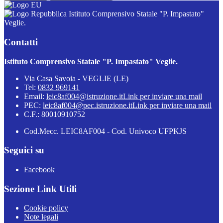
Istituto Comprensivo Statale "P. Impastato"
Veglie.
Contatti
Istituto Comprensivo Statale "P. Impastato" Veglie.
Via Casa Savoia - VEGLIE (LE)
Tel:
0832 969141
Email:
leic8af004@istruzione.it
Link per inviare una mail
PEC:
leic8af004@pec.istruzione.it
Link per inviare una mail
C.F.: 80010910752
Cod.Mecc. LEIC8AF004 - Cod. Univoco UFPKJS
Seguici su
Facebook
Sezione Link Utili
Cookie policy
Note legali