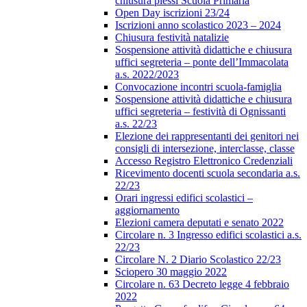
chiusura plessi Scuola Primaria
Open Day iscrizioni 23/24
Iscrizioni anno scolastico 2023 – 2024
Chiusura festività natalizie
Sospensione attività didattiche e chiusura
uffici segreteria – ponte dell’Immacolata
a.s. 2022/2023
Convocazione incontri scuola-famiglia
Sospensione attività didattiche e chiusura
uffici segreteria – festività di Ognissanti
a.s. 22/23
Elezione dei rappresentanti dei genitori nei
consigli di intersezione, interclasse, classe
Accesso Registro Elettronico Credenziali
Ricevimento docenti scuola secondaria a.s.
22/23
Orari ingressi edifici scolastici –
aggiornamento
Elezioni camera deputati e senato 2022
Circolare n. 3 Ingresso edifici scolastici a.s.
22/23
Circolare N. 2 Diario Scolastico 22/23
Sciopero 30 maggio 2022
Circolare n. 63 Decreto legge 4 febbraio
2022