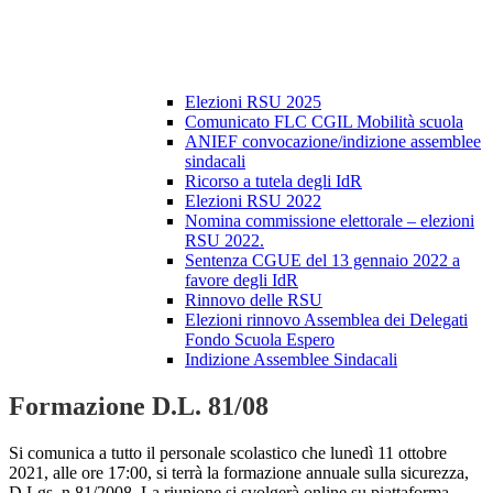
Elezioni RSU 2025
Comunicato FLC CGIL Mobilità scuola
ANIEF convocazione/indizione assemblee
sindacali
Ricorso a tutela degli IdR
Elezioni RSU 2022
Nomina commissione elettorale – elezioni
RSU 2022.
Sentenza CGUE del 13 gennaio 2022 a
favore degli IdR
Rinnovo delle RSU
Elezioni rinnovo Assemblea dei Delegati
Fondo Scuola Espero
Indizione Assemblee Sindacali
Formazione D.L. 81/08
Si comunica a tutto il personale scolastico che lunedì 11 ottobre
2021, alle ore 17:00, si terrà la formazione annuale sulla sicurezza,
D.Lgs. n.81/2008. La riunione si svolgerà online su piattaforma