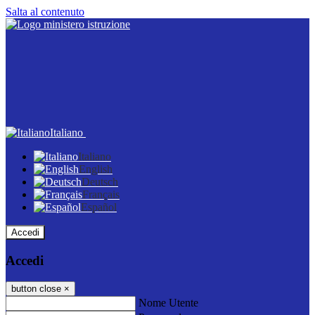
Salta al contenuto
Italiano
Italiano
English
Deutsch
Français
Español
Accedi
Accedi
button close
×
Nome Utente