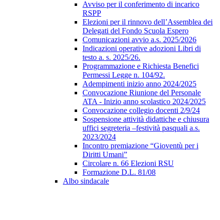
Avviso per il conferimento di incarico
RSPP
Elezioni per il rinnovo dell’Assemblea dei
Delegati del Fondo Scuola Espero
Comunicazioni avvio a.s. 2025/2026
Indicazioni operative adozioni Libri di
testo a. s. 2025/26.
Programmazione e Richiesta Benefici
Permessi Legge n. 104/92.
Adempimenti inizio anno 2024/2025
Convocazione Riunione del Personale
ATA - Inizio anno scolastico 2024/2025
Convocazione collegio docenti 2/9/24
Sospensione attività didattiche e chiusura
uffici segreteria –festività pasquali a.s.
2023/2024
Incontro premiazione “Gioventù per i
Diritti Umani”
Circolare n. 66 Elezioni RSU
Formazione D.L. 81/08
Albo sindacale