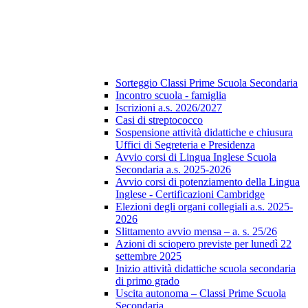
Sorteggio Classi Prime Scuola Secondaria
Incontro scuola - famiglia
Iscrizioni a.s. 2026/2027
Casi di streptococco
Sospensione attività didattiche e chiusura
Uffici di Segreteria e Presidenza
Avvio corsi di Lingua Inglese Scuola
Secondaria a.s. 2025-2026
Avvio corsi di potenziamento della Lingua
Inglese - Certificazioni Cambridge
Elezioni degli organi collegiali a.s. 2025-
2026
Slittamento avvio mensa – a. s. 25/26
Azioni di sciopero previste per lunedì 22
settembre 2025
Inizio attività didattiche scuola secondaria
di primo grado
Uscita autonoma – Classi Prime Scuola
Secondaria