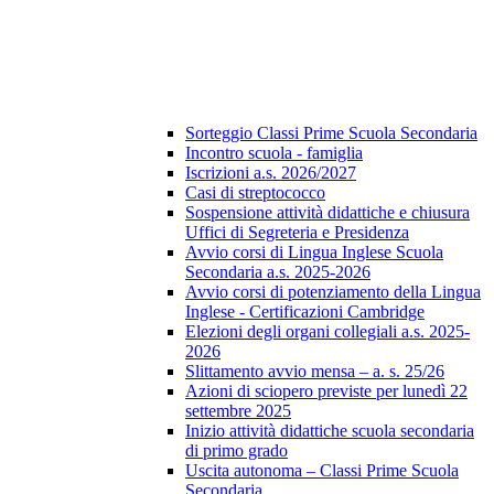
Sorteggio Classi Prime Scuola Secondaria
Incontro scuola - famiglia
Iscrizioni a.s. 2026/2027
Casi di streptococco
Sospensione attività didattiche e chiusura
Uffici di Segreteria e Presidenza
Avvio corsi di Lingua Inglese Scuola
Secondaria a.s. 2025-2026
Avvio corsi di potenziamento della Lingua
Inglese - Certificazioni Cambridge
Elezioni degli organi collegiali a.s. 2025-
2026
Slittamento avvio mensa – a. s. 25/26
Azioni di sciopero previste per lunedì 22
settembre 2025
Inizio attività didattiche scuola secondaria
di primo grado
Uscita autonoma – Classi Prime Scuola
Secondaria