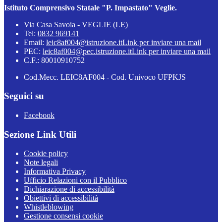
Istituto Comprensivo Statale "P. Impastato" Veglie.
Via Casa Savoia - VEGLIE (LE)
Tel:
0832 969141
Email:
leic8af004@istruzione.it
Link per inviare una mail
PEC:
leic8af004@pec.istruzione.it
Link per inviare una mail
C.F.: 80010910752
Cod.Mecc. LEIC8AF004 - Cod. Univoco UFPKJS
Seguici su
Facebook
Sezione Link Utili
Cookie policy
Note legali
Informativa Privacy
Ufficio Relazioni con il Pubblico
Dichiarazione di accessibilità
Obiettivi di accessibilità
Whistleblowing
Gestione consensi cookie