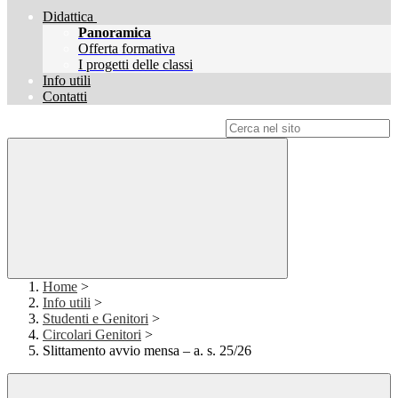
Didattica
Panoramica
Offerta formativa
I progetti delle classi
Info utili
Contatti
Campo di ricerca per le pagine del sito
Home
>
Info utili
>
Studenti e Genitori
>
Circolari Genitori
>
Slittamento avvio mensa – a. s. 25/26