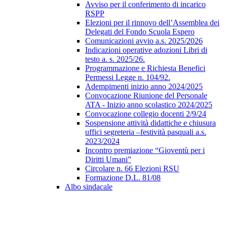
Avviso per il conferimento di incarico
RSPP
Elezioni per il rinnovo dell’Assemblea dei
Delegati del Fondo Scuola Espero
Comunicazioni avvio a.s. 2025/2026
Indicazioni operative adozioni Libri di
testo a. s. 2025/26.
Programmazione e Richiesta Benefici
Permessi Legge n. 104/92.
Adempimenti inizio anno 2024/2025
Convocazione Riunione del Personale
ATA - Inizio anno scolastico 2024/2025
Convocazione collegio docenti 2/9/24
Sospensione attività didattiche e chiusura
uffici segreteria –festività pasquali a.s.
2023/2024
Incontro premiazione “Gioventù per i
Diritti Umani”
Circolare n. 66 Elezioni RSU
Formazione D.L. 81/08
Albo sindacale