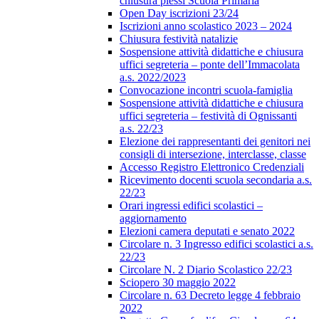
chiusura plessi Scuola Primaria
Open Day iscrizioni 23/24
Iscrizioni anno scolastico 2023 – 2024
Chiusura festività natalizie
Sospensione attività didattiche e chiusura
uffici segreteria – ponte dell’Immacolata
a.s. 2022/2023
Convocazione incontri scuola-famiglia
Sospensione attività didattiche e chiusura
uffici segreteria – festività di Ognissanti
a.s. 22/23
Elezione dei rappresentanti dei genitori nei
consigli di intersezione, interclasse, classe
Accesso Registro Elettronico Credenziali
Ricevimento docenti scuola secondaria a.s.
22/23
Orari ingressi edifici scolastici –
aggiornamento
Elezioni camera deputati e senato 2022
Circolare n. 3 Ingresso edifici scolastici a.s.
22/23
Circolare N. 2 Diario Scolastico 22/23
Sciopero 30 maggio 2022
Circolare n. 63 Decreto legge 4 febbraio
2022