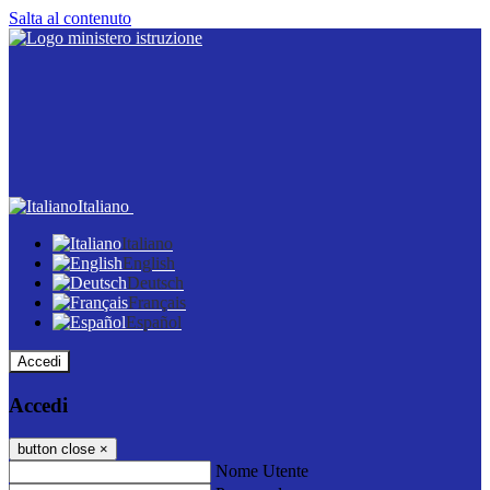
Salta al contenuto
Italiano
Italiano
English
Deutsch
Français
Español
Accedi
Accedi
button close
×
Nome Utente