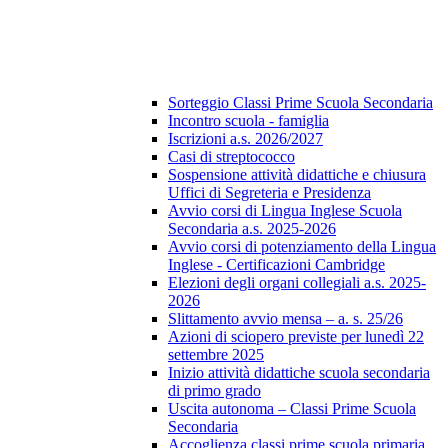
Sorteggio Classi Prime Scuola Secondaria
Incontro scuola - famiglia
Iscrizioni a.s. 2026/2027
Casi di streptococco
Sospensione attività didattiche e chiusura
Uffici di Segreteria e Presidenza
Avvio corsi di Lingua Inglese Scuola
Secondaria a.s. 2025-2026
Avvio corsi di potenziamento della Lingua
Inglese - Certificazioni Cambridge
Elezioni degli organi collegiali a.s. 2025-
2026
Slittamento avvio mensa – a. s. 25/26
Azioni di sciopero previste per lunedì 22
settembre 2025
Inizio attività didattiche scuola secondaria
di primo grado
Uscita autonoma – Classi Prime Scuola
Secondaria
Accoglienza classi prime scuola primaria