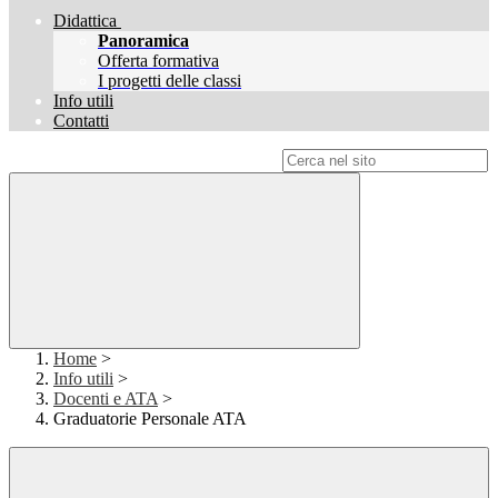
Didattica
Panoramica
Offerta formativa
I progetti delle classi
Info utili
Contatti
Campo di ricerca per le pagine del sito
Home
>
Info utili
>
Docenti e ATA
>
Graduatorie Personale ATA