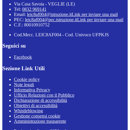
Via Casa Savoia - VEGLIE (LE)
Tel:
0832 969141
Email:
leic8af004@istruzione.it
Link per inviare una mail
PEC:
leic8af004@pec.istruzione.it
Link per inviare una mail
C.F.: 80010910752
Cod.Mecc. LEIC8AF004 - Cod. Univoco UFPKJS
Seguici su
Facebook
Sezione Link Utili
Cookie policy
Note legali
Informativa Privacy
Ufficio Relazioni con il Pubblico
Dichiarazione di accessibilità
Obiettivi di accessibilità
Whistleblowing
Gestione consensi cookie
Amministrazione trasparente