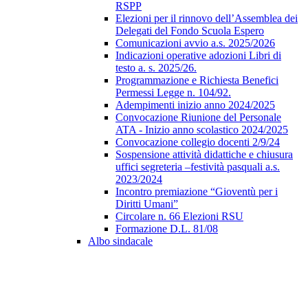
RSPP
Elezioni per il rinnovo dell’Assemblea dei
Delegati del Fondo Scuola Espero
Comunicazioni avvio a.s. 2025/2026
Indicazioni operative adozioni Libri di
testo a. s. 2025/26.
Programmazione e Richiesta Benefici
Permessi Legge n. 104/92.
Adempimenti inizio anno 2024/2025
Convocazione Riunione del Personale
ATA - Inizio anno scolastico 2024/2025
Convocazione collegio docenti 2/9/24
Sospensione attività didattiche e chiusura
uffici segreteria –festività pasquali a.s.
2023/2024
Incontro premiazione “Gioventù per i
Diritti Umani”
Circolare n. 66 Elezioni RSU
Formazione D.L. 81/08
Albo sindacale