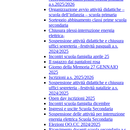
a.s.2025/2026
Organizzazione avvio attività didattiche –
scuola dell’infanzia – scuola primaria
Sorteggio abbinamento classi prime scuola
secondaria
Chiusura plessi-interruzione energia
elettrica-
Sospensione attività didattiche e chiusura
uffici segreteria –festività pasquali a.s.
2024/2025
Incontri scuola-famiglia aprile 25
Il ragazzo dai pantaloni rosa
Giorno della Memoria 27 GENNAIO
2025
Iscrizioni a.s. 2025/2026
Sospensione attività didattiche e chiusura
uffici segreteria –festività natalizie a.s.
2024/2025
Open day iscrizioni 2025
Incontri scuola-famiglia dicembre
Ingressi e uscite Scuola Secondaria
Sospensione delle attività per interruzione
energia elettrica Scuola Secondaria
Elezioni OO.CC 2024/2025
Ricevimento docenti scuola secondaria a.s.