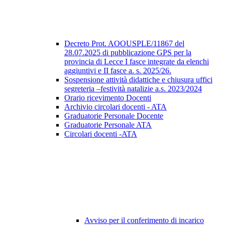
Decreto Prot. AOOUSPLE/11867 del
28.07.2025 di pubblicazione GPS per la
provincia di Lecce I fasce integrate da elenchi
aggiuntivi e II fasce a. s. 2025/26.
Sospensione attività didattiche e chiusura uffici
segreteria –festività natalizie a.s. 2023/2024
Orario ricevimento Docenti
Archivio circolari docenti - ATA
Graduatorie Personale Docente
Graduatorie Personale ATA
Circolari docenti -ATA
Avviso per il conferimento di incarico