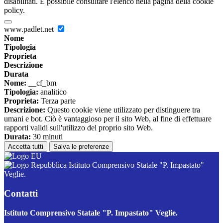
disabilitati. È possibile consultare l'elenco nella pagina della cookie
policy.
www.padlet.net
Nome
Tipologia
Proprieta
Descrizione
Durata
Nome:
__cf_bm
Tipologia:
analitico
Proprieta:
Terza parte
Descrizione:
Questo cookie viene utilizzato per distinguere tra
umani e bot. Ciò è vantaggioso per il sito Web, al fine di effettuare
rapporti validi sull'utilizzo del proprio sito Web.
Durata:
30 minuti
Accetta tutti
Salva le preferenze
Istituto Comprensivo Statale "P. Impastato"
Veglie.
Contatti
Istituto Comprensivo Statale "P. Impastato" Veglie.