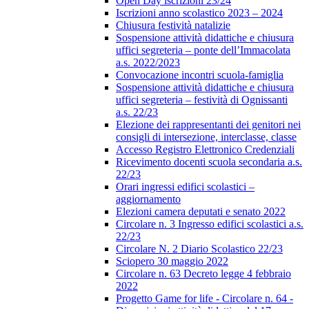
Open Day iscrizioni 23/24
Iscrizioni anno scolastico 2023 – 2024
Chiusura festività natalizie
Sospensione attività didattiche e chiusura
uffici segreteria – ponte dell’Immacolata
a.s. 2022/2023
Convocazione incontri scuola-famiglia
Sospensione attività didattiche e chiusura
uffici segreteria – festività di Ognissanti
a.s. 22/23
Elezione dei rappresentanti dei genitori nei
consigli di intersezione, interclasse, classe
Accesso Registro Elettronico Credenziali
Ricevimento docenti scuola secondaria a.s.
22/23
Orari ingressi edifici scolastici –
aggiornamento
Elezioni camera deputati e senato 2022
Circolare n. 3 Ingresso edifici scolastici a.s.
22/23
Circolare N. 2 Diario Scolastico 22/23
Sciopero 30 maggio 2022
Circolare n. 63 Decreto legge 4 febbraio
2022
Progetto Game for life - Circolare n. 64 -