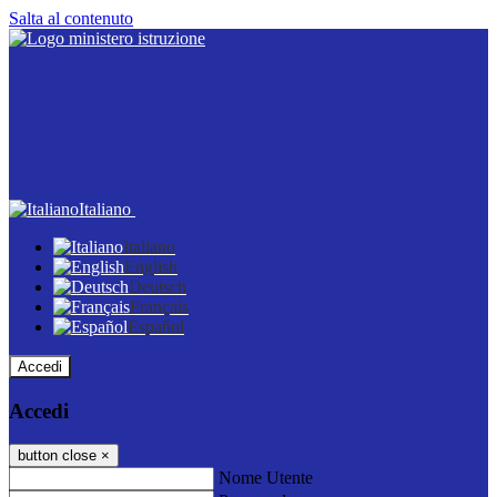
Salta al contenuto
Italiano
Italiano
English
Deutsch
Français
Español
Accedi
Accedi
button close
×
Nome Utente