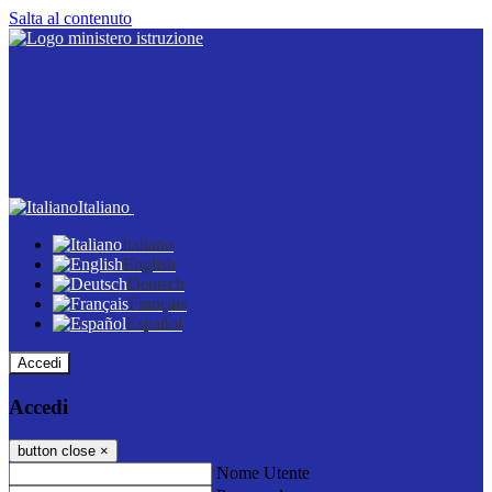
Salta al contenuto
Italiano
Italiano
English
Deutsch
Français
Español
Accedi
Accedi
button close
×
Nome Utente