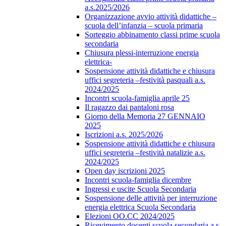
a.s.2025/2026
Organizzazione avvio attività didattiche –
scuola dell’infanzia – scuola primaria
Sorteggio abbinamento classi prime scuola
secondaria
Chiusura plessi-interruzione energia
elettrica-
Sospensione attività didattiche e chiusura
uffici segreteria –festività pasquali a.s.
2024/2025
Incontri scuola-famiglia aprile 25
Il ragazzo dai pantaloni rosa
Giorno della Memoria 27 GENNAIO
2025
Iscrizioni a.s. 2025/2026
Sospensione attività didattiche e chiusura
uffici segreteria –festività natalizie a.s.
2024/2025
Open day iscrizioni 2025
Incontri scuola-famiglia dicembre
Ingressi e uscite Scuola Secondaria
Sospensione delle attività per interruzione
energia elettrica Scuola Secondaria
Elezioni OO.CC 2024/2025
Ricevimento docenti scuola secondaria a.s.