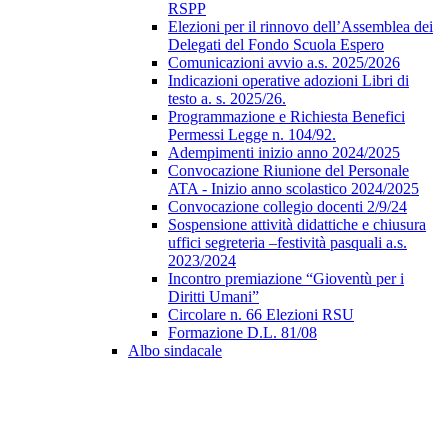
RSPP
Elezioni per il rinnovo dell’Assemblea dei
Delegati del Fondo Scuola Espero
Comunicazioni avvio a.s. 2025/2026
Indicazioni operative adozioni Libri di
testo a. s. 2025/26.
Programmazione e Richiesta Benefici
Permessi Legge n. 104/92.
Adempimenti inizio anno 2024/2025
Convocazione Riunione del Personale
ATA - Inizio anno scolastico 2024/2025
Convocazione collegio docenti 2/9/24
Sospensione attività didattiche e chiusura
uffici segreteria –festività pasquali a.s.
2023/2024
Incontro premiazione “Gioventù per i
Diritti Umani”
Circolare n. 66 Elezioni RSU
Formazione D.L. 81/08
Albo sindacale