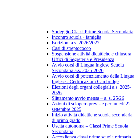
Sorteggio Classi Prime Scuola Secondaria
Incontro scuola - famiglia
Iscrizioni a.s. 2026/2027
Casi di streptococco
Sospensione attività didattiche e chiusura
Uffici di Segreteria e Presidenza
Avvio corsi di Lingua Inglese Scuola
Secondaria a.s. 2025-2026
Avvio corsi di potenziamento della Lingua
Inglese - Certificazioni Cambridge
Elezioni degli organi collegiali a.s. 2025-
2026
Slittamento avvio mensa – a. s. 25/26
Azioni di sciopero previste per lunedì 22
settembre 2025
Inizio attività didattiche scuola secondaria
di primo grado
Uscita autonoma – Classi Prime Scuola
Secondaria
Accoglienza classi prime scuola primaria