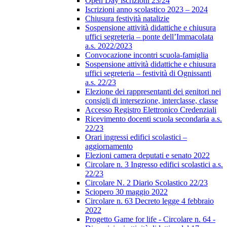
Open Day iscrizioni 23/24
Iscrizioni anno scolastico 2023 – 2024
Chiusura festività natalizie
Sospensione attività didattiche e chiusura
uffici segreteria – ponte dell’Immacolata
a.s. 2022/2023
Convocazione incontri scuola-famiglia
Sospensione attività didattiche e chiusura
uffici segreteria – festività di Ognissanti
a.s. 22/23
Elezione dei rappresentanti dei genitori nei
consigli di intersezione, interclasse, classe
Accesso Registro Elettronico Credenziali
Ricevimento docenti scuola secondaria a.s.
22/23
Orari ingressi edifici scolastici –
aggiornamento
Elezioni camera deputati e senato 2022
Circolare n. 3 Ingresso edifici scolastici a.s.
22/23
Circolare N. 2 Diario Scolastico 22/23
Sciopero 30 maggio 2022
Circolare n. 63 Decreto legge 4 febbraio
2022
Progetto Game for life - Circolare n. 64 -