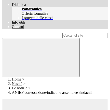
Didattica
Panoramica
Offerta formativa
I progetti delle classi
Info utili
Contatti
Campo di ricerca per le pagine del sito
Home
>
Novità
>
Le notizie
>
ANIEF convocazione/indizione assemblee sindacali