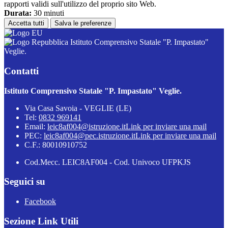
rapporti validi sull'utilizzo del proprio sito Web.
Durata:
30 minuti
Accetta tutti
Salva le preferenze
Istituto Comprensivo Statale "P. Impastato"
Veglie.
Contatti
Istituto Comprensivo Statale "P. Impastato" Veglie.
Via Casa Savoia - VEGLIE (LE)
Tel:
0832 969141
Email:
leic8af004@istruzione.it
Link per inviare una mail
PEC:
leic8af004@pec.istruzione.it
Link per inviare una mail
C.F.: 80010910752
Cod.Mecc. LEIC8AF004 - Cod. Univoco UFPKJS
Seguici su
Facebook
Sezione Link Utili