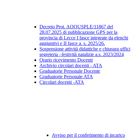
Decreto Prot. AOOUSPLE/11867 del
28.07.2025 di pubblicazione GPS per la
provincia di Lecce I fasce integrate da elenchi
aggiuntivi e II fasce a. s. 2025/26.
Sospensione attività didattiche e chiusura uffici
segreteria –festività natalizie a.s. 2023/2024
Orario ricevimento Docenti
Archivio circolari docenti - ATA
Graduatorie Personale Docente
Graduatorie Personale ATA
Circolari docenti -ATA
Avviso per il conferimento di incarico