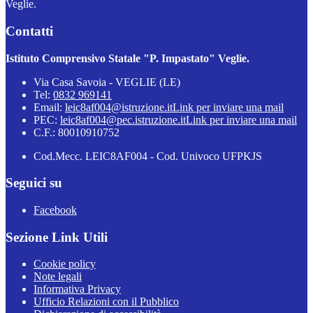
Veglie.
Contatti
Istituto Comprensivo Statale "P. Impastato" Veglie.
Via Casa Savoia - VEGLIE (LE)
Tel:
0832 969141
Email:
leic8af004@istruzione.it
Link per inviare una mail
PEC:
leic8af004@pec.istruzione.it
Link per inviare una mail
C.F.: 80010910752
Cod.Mecc. LEIC8AF004 - Cod. Univoco UFPKJS
Seguici su
Facebook
Sezione Link Utili
Cookie policy
Note legali
Informativa Privacy
Ufficio Relazioni con il Pubblico