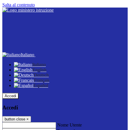
Salta al contenuto
Italiano
Italiano
English
Deutsch
Français
Español
Accedi
Accedi
button close
×
Nome Utente