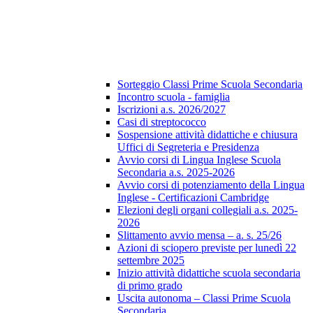
Sorteggio Classi Prime Scuola Secondaria
Incontro scuola - famiglia
Iscrizioni a.s. 2026/2027
Casi di streptococco
Sospensione attività didattiche e chiusura
Uffici di Segreteria e Presidenza
Avvio corsi di Lingua Inglese Scuola
Secondaria a.s. 2025-2026
Avvio corsi di potenziamento della Lingua
Inglese - Certificazioni Cambridge
Elezioni degli organi collegiali a.s. 2025-
2026
Slittamento avvio mensa – a. s. 25/26
Azioni di sciopero previste per lunedì 22
settembre 2025
Inizio attività didattiche scuola secondaria
di primo grado
Uscita autonoma – Classi Prime Scuola
Secondaria