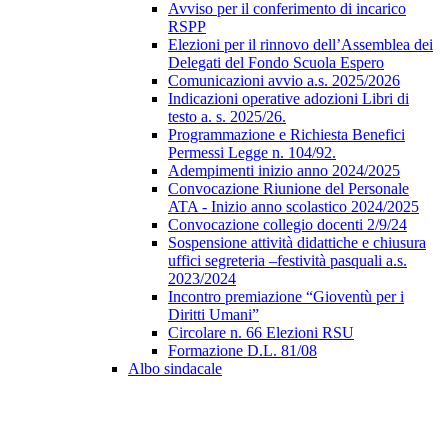
Avviso per il conferimento di incarico
RSPP
Elezioni per il rinnovo dell’Assemblea dei
Delegati del Fondo Scuola Espero
Comunicazioni avvio a.s. 2025/2026
Indicazioni operative adozioni Libri di
testo a. s. 2025/26.
Programmazione e Richiesta Benefici
Permessi Legge n. 104/92.
Adempimenti inizio anno 2024/2025
Convocazione Riunione del Personale
ATA - Inizio anno scolastico 2024/2025
Convocazione collegio docenti 2/9/24
Sospensione attività didattiche e chiusura
uffici segreteria –festività pasquali a.s.
2023/2024
Incontro premiazione “Gioventù per i
Diritti Umani”
Circolare n. 66 Elezioni RSU
Formazione D.L. 81/08
Albo sindacale