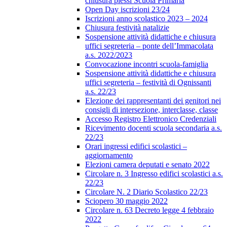
chiusura plessi Scuola Primaria
Open Day iscrizioni 23/24
Iscrizioni anno scolastico 2023 – 2024
Chiusura festività natalizie
Sospensione attività didattiche e chiusura
uffici segreteria – ponte dell’Immacolata
a.s. 2022/2023
Convocazione incontri scuola-famiglia
Sospensione attività didattiche e chiusura
uffici segreteria – festività di Ognissanti
a.s. 22/23
Elezione dei rappresentanti dei genitori nei
consigli di intersezione, interclasse, classe
Accesso Registro Elettronico Credenziali
Ricevimento docenti scuola secondaria a.s.
22/23
Orari ingressi edifici scolastici –
aggiornamento
Elezioni camera deputati e senato 2022
Circolare n. 3 Ingresso edifici scolastici a.s.
22/23
Circolare N. 2 Diario Scolastico 22/23
Sciopero 30 maggio 2022
Circolare n. 63 Decreto legge 4 febbraio
2022