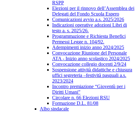
RSPP
Elezioni per il rinnovo dell’Assemblea dei
Delegati del Fondo Scuola Espero
Comunicazioni avvio a.s. 2025/2026
Indicazioni operative adozioni Libri di
testo a. s. 2025/26.
Programmazione e Richiesta Benefici
Permessi Legge n. 104/92.
Adempimenti inizio anno 2024/2025
Convocazione Riunione del Personale
ATA - Inizio anno scolastico 2024/2025
Convocazione collegio docenti 2/9/24
Sospensione attività didattiche e chiusura
uffici segreteria –festività pasquali a.s.
2023/2024
Incontro premiazione “Gioventù per i
Diritti Umani”
Circolare n. 66 Elezioni RSU
Formazione D.L. 81/08
Albo sindacale