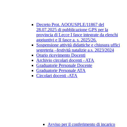
Decreto Prot. AOOUSPLE/11867 del
28.07.2025 di pubblicazione GPS per la
provincia di Lecce I fasce integrate da elenchi
aggiuntivi e II fasce a. s. 2025/26.
Sospensione attività didattiche e chiusura uffici
segreteria –festività natalizie a.s. 2023/2024
Orario ricevimento Docenti
Archivio circolari docenti - ATA
Graduatorie Personale Docente
Graduatorie Personale ATA
Circolari docenti -ATA
Avviso per il conferimento di incarico