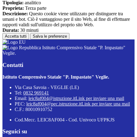
Tipologia:
analitico
Proprieta:
Terza parte
Descrizione:
Questo cookie viene utilizzato per distinguere tra
umani e bot. Ciò è vantaggioso per il sito Web, al fine di effettuare
rapporti validi sull'utilizzo del proprio sito Web.
Durata:
30 minuti
Accetta tutti
Salva le preferenze
Istituto Comprensivo Statale "P. Impastato"
Veglie.
Contatti
Istituto Comprensivo Statale "P. Impastato" Veglie.
Via Casa Savoia - VEGLIE (LE)
Tel:
0832 969141
Email:
leic8af004@istruzione.it
Link per inviare una mail
PEC:
leic8af004@pec.istruzione.it
Link per inviare una mail
C.F.: 80010910752
Cod.Mecc. LEIC8AF004 - Cod. Univoco UFPKJS
Seguici su