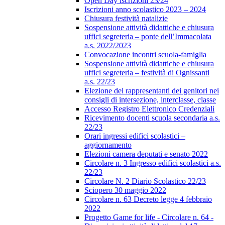
Open Day iscrizioni 23/24
Iscrizioni anno scolastico 2023 – 2024
Chiusura festività natalizie
Sospensione attività didattiche e chiusura
uffici segreteria – ponte dell’Immacolata
a.s. 2022/2023
Convocazione incontri scuola-famiglia
Sospensione attività didattiche e chiusura
uffici segreteria – festività di Ognissanti
a.s. 22/23
Elezione dei rappresentanti dei genitori nei
consigli di intersezione, interclasse, classe
Accesso Registro Elettronico Credenziali
Ricevimento docenti scuola secondaria a.s.
22/23
Orari ingressi edifici scolastici –
aggiornamento
Elezioni camera deputati e senato 2022
Circolare n. 3 Ingresso edifici scolastici a.s.
22/23
Circolare N. 2 Diario Scolastico 22/23
Sciopero 30 maggio 2022
Circolare n. 63 Decreto legge 4 febbraio
2022
Progetto Game for life - Circolare n. 64 -