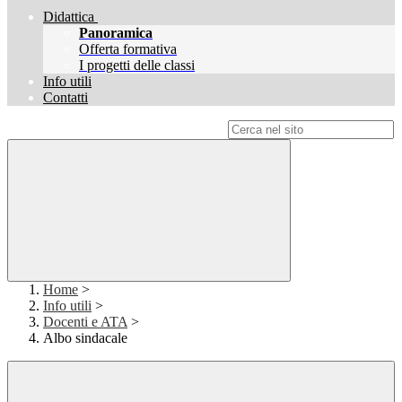
Didattica
Panoramica
Offerta formativa
I progetti delle classi
Info utili
Contatti
Campo di ricerca per le pagine del sito
Home
>
Info utili
>
Docenti e ATA
>
Albo sindacale