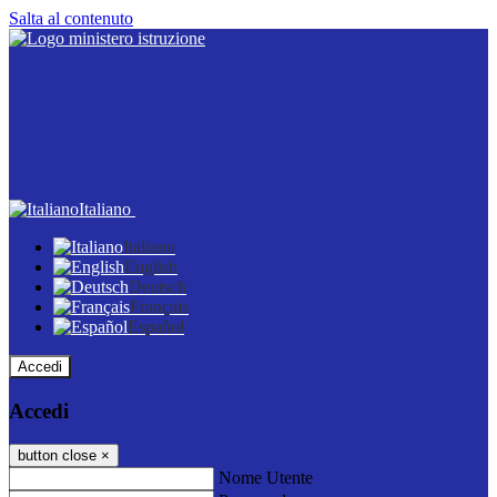
Salta al contenuto
Italiano
Italiano
English
Deutsch
Français
Español
Accedi
Accedi
button close
×
Nome Utente