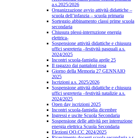
a.s.2025/2026
Organizzazione avvio attività didattiche –
scuola dell’infanzia – scuola primaria
Sorteggio abbinamento classi prime scuola
secondaria
Chiusura plessi-interruzione energia
elettrica-
Sospensione attività didattiche e chiusura
uffici segreteria –festività pasquali a.s.
2024/2025
Incontri scuola-famiglia aprile 25
Il ragazzo dai pantaloni rosa
Giorno della Memoria 27 GENNAIO
2025
Iscrizioni a.s. 2025/2026
Sospensione attività didattiche e chiusura
uffici segreteria –festività natalizie a.s.
2024/2025
Open day iscrizioni 2025
Incontri scuola-famiglia dicembre
Ingressi e uscite Scuola Secondaria
Sospensione delle attività per interruzione
energia elettrica Scuola Secondaria
Elezioni OO.CC 2024/2025
Ricevimento docenti scuola secondaria a.s.