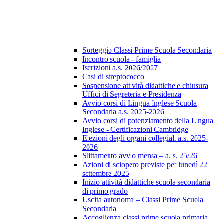
Sorteggio Classi Prime Scuola Secondaria
Incontro scuola - famiglia
Iscrizioni a.s. 2026/2027
Casi di streptococco
Sospensione attività didattiche e chiusura
Uffici di Segreteria e Presidenza
Avvio corsi di Lingua Inglese Scuola
Secondaria a.s. 2025-2026
Avvio corsi di potenziamento della Lingua
Inglese - Certificazioni Cambridge
Elezioni degli organi collegiali a.s. 2025-
2026
Slittamento avvio mensa – a. s. 25/26
Azioni di sciopero previste per lunedì 22
settembre 2025
Inizio attività didattiche scuola secondaria
di primo grado
Uscita autonoma – Classi Prime Scuola
Secondaria
Accoglienza classi prime scuola primaria