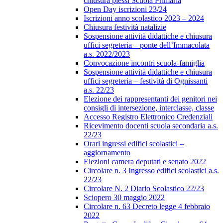
chiusura plessi Scuola Primaria
Open Day iscrizioni 23/24
Iscrizioni anno scolastico 2023 – 2024
Chiusura festività natalizie
Sospensione attività didattiche e chiusura
uffici segreteria – ponte dell’Immacolata
a.s. 2022/2023
Convocazione incontri scuola-famiglia
Sospensione attività didattiche e chiusura
uffici segreteria – festività di Ognissanti
a.s. 22/23
Elezione dei rappresentanti dei genitori nei
consigli di intersezione, interclasse, classe
Accesso Registro Elettronico Credenziali
Ricevimento docenti scuola secondaria a.s.
22/23
Orari ingressi edifici scolastici –
aggiornamento
Elezioni camera deputati e senato 2022
Circolare n. 3 Ingresso edifici scolastici a.s.
22/23
Circolare N. 2 Diario Scolastico 22/23
Sciopero 30 maggio 2022
Circolare n. 63 Decreto legge 4 febbraio
2022