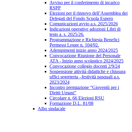
Avviso per il conferimento di incarico
RSPP
Elezioni per il rinnovo dell’Assemblea dei
Delegati del Fondo Scuola Espero
Comunicazioni avvio a.s. 2025/2026
Indicazioni operative adozioni Libri di
testo a. s. 2025/26.
Programmazione e Richiesta Benefici
Permessi Legge n. 104/92.
Adempimenti inizio anno 2024/2025
Convocazione Riunione del Personale
ATA - Inizio anno scolastico 2024/2025
Convocazione collegio docenti 2/9/24
Sospensione attività didattiche e chiusura
uffici segreteria –festività pasquali a.s.
2023/2024
Incontro premiazione “Gioventù per i
Diritti Umani”
Circolare n. 66 Elezioni RSU
Formazione D.L. 81/08
Albo sindacale