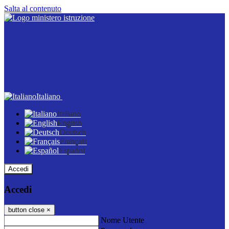
Salta al contenuto
Italiano
Italiano
English
Deutsch
Français
Español
Accedi
Accedi
button close
×
Nome Utente