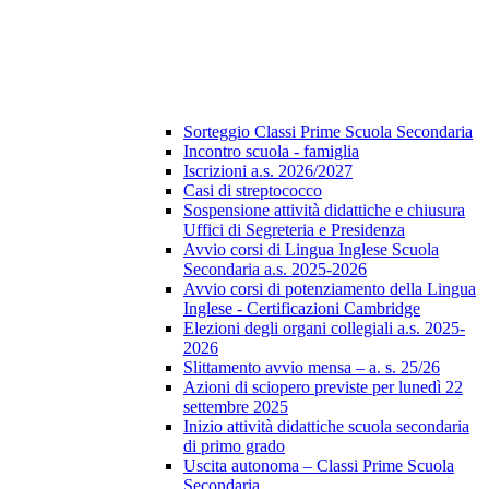
Sorteggio Classi Prime Scuola Secondaria
Incontro scuola - famiglia
Iscrizioni a.s. 2026/2027
Casi di streptococco
Sospensione attività didattiche e chiusura
Uffici di Segreteria e Presidenza
Avvio corsi di Lingua Inglese Scuola
Secondaria a.s. 2025-2026
Avvio corsi di potenziamento della Lingua
Inglese - Certificazioni Cambridge
Elezioni degli organi collegiali a.s. 2025-
2026
Slittamento avvio mensa – a. s. 25/26
Azioni di sciopero previste per lunedì 22
settembre 2025
Inizio attività didattiche scuola secondaria
di primo grado
Uscita autonoma – Classi Prime Scuola
Secondaria