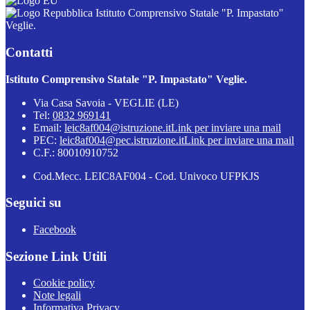
Istituto Comprensivo Statale "P. Impastato"
Veglie.
Contatti
Istituto Comprensivo Statale "P. Impastato" Veglie.
Via Casa Savoia - VEGLIE (LE)
Tel:
0832 969141
Email:
leic8af004@istruzione.it
Link per inviare una mail
PEC:
leic8af004@pec.istruzione.it
Link per inviare una mail
C.F.: 80010910752
Cod.Mecc. LEIC8AF004 - Cod. Univoco UFPKJS
Seguici su
Facebook
Sezione Link Utili
Cookie policy
Note legali
Informativa Privacy