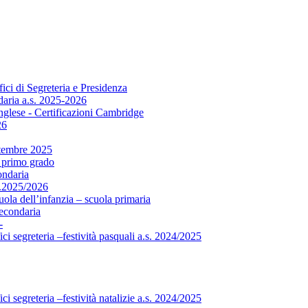
fici di Segreteria e Presidenza
daria a.s. 2025-2026
nglese - Certificazioni Cambridge
26
ttembre 2025
i primo grado
ondaria
s.2025/2026
uola dell’infanzia – scuola primaria
secondaria
-
ici segreteria –festività pasquali a.s. 2024/2025
ici segreteria –festività natalizie a.s. 2024/2025