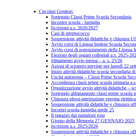
Circolari Genitori
Sorteggio Classi Prime Scuola Secondaria
Incontro scuola - famiglia
Iscrizioni a.s. 2026/2027
Casi di streptococco
Sospensione attività didattiche e chiusura Uf
Avvio corsi di Lingua Inglese Scuola Secon
Avvio corsi di potenziamento della Lingua I
Elezioni degli organi collegiali a.s. 2025-20
Slittamento avvio mensa – a. s. 25/26
Azioni di sciopero previste per lunedì 22 se
Inizio attività didattiche scuola secondaria d
Uscita autonoma – Classi Prime Scuola Sec
Accoglienza classi prime scuola primaria a.
Organizzazione avvio attività didattiche – sc
Sorteggio abbinamento classi prime scuola 
Chiusura plessi-interruzione energia elettrica
Sospensione attività didattiche e chiusura uff
Incontri scuola-famiglia aprile 25
Il ragazzo dai pantaloni rosa
Giorno della Memoria 27 GENNAIO 2025
Iscrizioni a.s. 2025/2026
Sospensione attività didattiche e chiusura uff