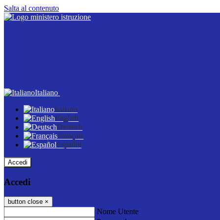
Salta al contenuto
Italiano
Italiano
English
Deutsch
Français
Español
Accedi
Accedi
button close
×
Nome Utente