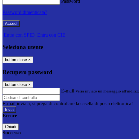
Password
Password dimenticata?
-
Entra con SPID
Entra con CIE
Seleziona utente
button close
×
Recupero password
button close
×
E-mail
Verrà inviato un messaggio all'indirizz
E-mail inviata, si prega di controllare la casella di posta elettronica!
Errore
Chiudi
Successo