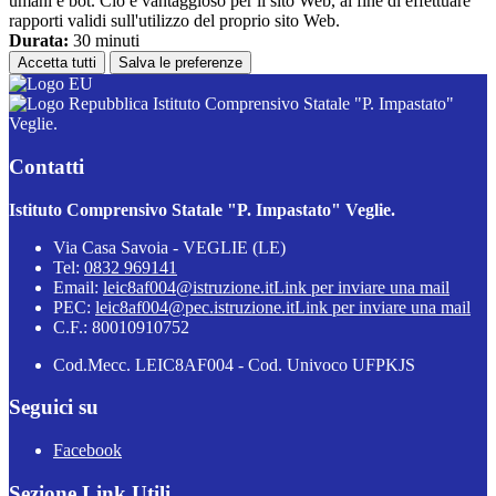
umani e bot. Ciò è vantaggioso per il sito Web, al fine di effettuare
rapporti validi sull'utilizzo del proprio sito Web.
Durata:
30 minuti
Accetta tutti
Salva le preferenze
Istituto Comprensivo Statale "P. Impastato"
Veglie.
Contatti
Istituto Comprensivo Statale "P. Impastato" Veglie.
Via Casa Savoia - VEGLIE (LE)
Tel:
0832 969141
Email:
leic8af004@istruzione.it
Link per inviare una mail
PEC:
leic8af004@pec.istruzione.it
Link per inviare una mail
C.F.: 80010910752
Cod.Mecc. LEIC8AF004 - Cod. Univoco UFPKJS
Seguici su
Facebook
Sezione Link Utili