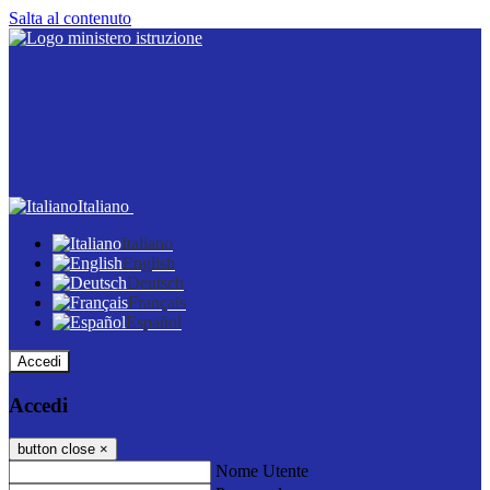
Salta al contenuto
Italiano
Italiano
English
Deutsch
Français
Español
Accedi
Accedi
button close
×
Nome Utente