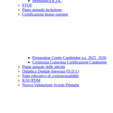
Modulistica ICDL
PTOF
Piano annuale inclusione
Certificazioni lingue europee
Preparation Centre Cambridge a.s. 2025_2026
Cerimonia Consegna Certificazioni Cambridge
Piano annuale delle attività
Didattica Digitale Integrata (D.D.I.)
Patto educativo di corresponsabilità
RAV/PDM
Nuova Valutazione Scuola Primaria