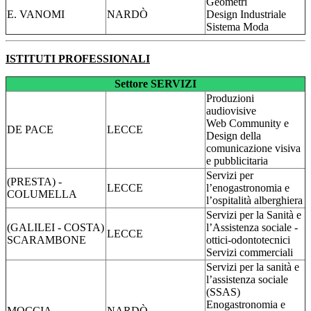
Geometri
E. VANOMI
NARDÒ
Design Industriale
Sistema Moda
ISTITUTI PROFESSIONALI
Settore SERVIZI
Produzioni
audiovisive
Web Community e
DE PACE
LECCE
Design della
comunicazione visiva
e pubblicitaria
Servizi per
(PRESTA) -
LECCE
l’enogastronomia e
COLUMELLA
l’ospitalità alberghiera
Servizi per la Sanità e
(GALILEI - COSTA)
l’Assistenza sociale -
LECCE
SCARAMBONE
ottici-odontotecnici
Servizi commerciali
Servizi per la sanità e
l’assistenza sociale
(SSAS)
Enogastronomia e
MOCCIA
NARDÒ