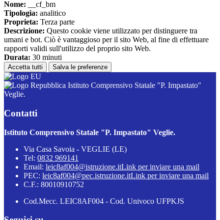
Nome:
__cf_bm
Tipologia:
analitico
Proprieta:
Terza parte
Descrizione:
Questo cookie viene utilizzato per distinguere tra
umani e bot. Ciò è vantaggioso per il sito Web, al fine di effettuare
rapporti validi sull'utilizzo del proprio sito Web.
Durata:
30 minuti
Accetta tutti
Salva le preferenze
Istituto Comprensivo Statale "P. Impastato"
Veglie.
Contatti
Istituto Comprensivo Statale "P. Impastato" Veglie.
Via Casa Savoia - VEGLIE (LE)
Tel:
0832 969141
Email:
leic8af004@istruzione.it
Link per inviare una mail
PEC:
leic8af004@pec.istruzione.it
Link per inviare una mail
C.F.: 80010910752
Cod.Mecc. LEIC8AF004 - Cod. Univoco UFPKJS
Seguici su