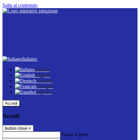
Salta al contenuto
Italiano
Italiano
English
Deutsch
Français
Español
Accedi
Accedi
button close
×
Nome Utente