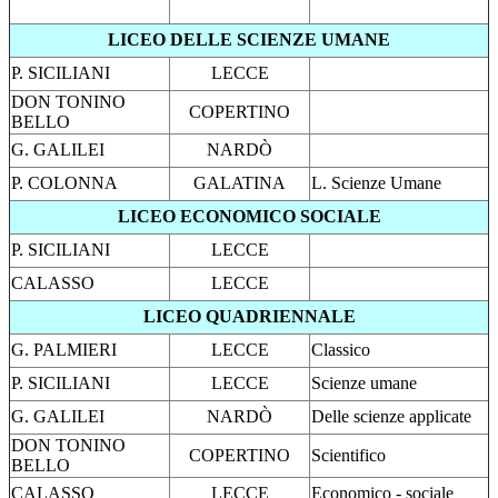
LICEO DELLE SCIENZE UMANE
P. SICILIANI
LECCE
DON TONINO
COPERTINO
BELLO
G. GALILEI
NARDÒ
P. COLONNA
GALATINA
L. Scienze Umane
LICEO ECONOMICO SOCIALE
P. SICILIANI
LECCE
CALASSO
LECCE
LICEO QUADRIENNALE
G. PALMIERI
LECCE
Classico
P. SICILIANI
LECCE
Scienze umane
G. GALILEI
NARDÒ
Delle scienze applicate
DON TONINO
COPERTINO
Scientifico
BELLO
CALASSO
LECCE
Economico - sociale