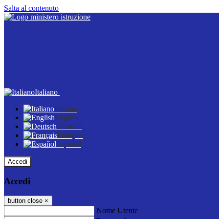
Salta al contenuto
Italiano
Italiano
English
Deutsch
Français
Español
Accedi
Accedi
button close
×
Nome Utente