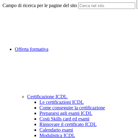
Campo di ricerca per le pagine del sito
Offerta formativa
Certificazione ICDL
Le certificazioni ICDL
Come conseguire la certificazione
Prepararsi agli esami ICDL
Costi Skills card ed esami
Rinnovare il certificato ICDL
Calendario esami
Modulistica ICDL