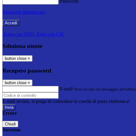
Password
Password dimenticata?
-
Entra con SPID
Entra con CIE
Seleziona utente
button close
×
Recupero password
button close
×
E-mail
Verrà inviato un messaggio all'indirizz
E-mail inviata, si prega di controllare la casella di posta elettronica!
Errore
Chiudi
Successo