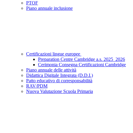
PTOF
Piano annuale inclusione
Certificazioni lingue europee
Preparation Centre Cambridge a.s. 2025_2026
Cerimonia Consegna Certificazioni Cambridge
Piano annuale delle attività
Didattica Digitale Integrata (D.D.I.)
Patto educativo di corresponsabilità
RAV/PDM
Nuova Valutazione Scuola Primaria