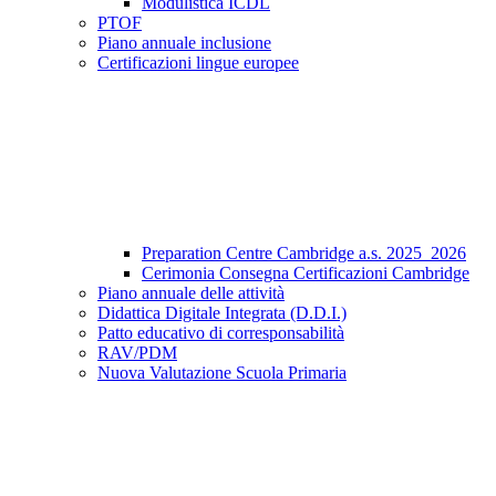
Modulistica ICDL
PTOF
Piano annuale inclusione
Certificazioni lingue europee
Preparation Centre Cambridge a.s. 2025_2026
Cerimonia Consegna Certificazioni Cambridge
Piano annuale delle attività
Didattica Digitale Integrata (D.D.I.)
Patto educativo di corresponsabilità
RAV/PDM
Nuova Valutazione Scuola Primaria