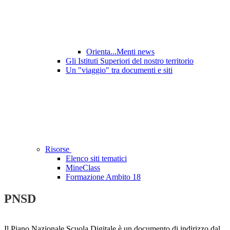
Orienta...Menti news
Gli Istituti Superiori del nostro territorio
Un "viaggio" tra documenti e siti
Risorse
Elenco siti tematici
MineClass
Formazione Ambito 18
PNSD
Il Piano Nazionale Scuola Digitale è un documento di indirizzo dal