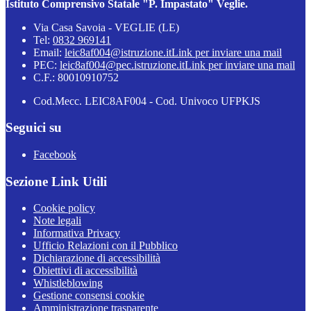
Istituto Comprensivo Statale "P. Impastato" Veglie.
Via Casa Savoia - VEGLIE (LE)
Tel:
0832 969141
Email:
leic8af004@istruzione.it
Link per inviare una mail
PEC:
leic8af004@pec.istruzione.it
Link per inviare una mail
C.F.: 80010910752
Cod.Mecc. LEIC8AF004 - Cod. Univoco UFPKJS
Seguici su
Facebook
Sezione Link Utili
Cookie policy
Note legali
Informativa Privacy
Ufficio Relazioni con il Pubblico
Dichiarazione di accessibilità
Obiettivi di accessibilità
Whistleblowing
Gestione consensi cookie
Amministrazione trasparente