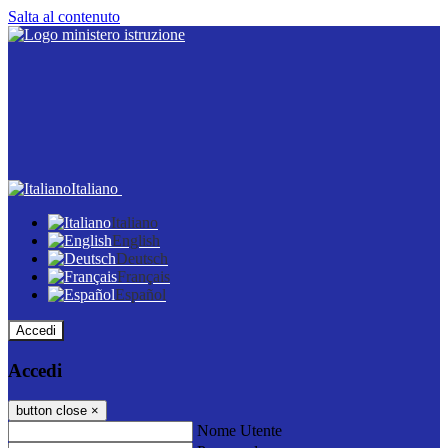
Salta al contenuto
Italiano
Italiano
English
Deutsch
Français
Español
Accedi
Accedi
button close
×
Nome Utente