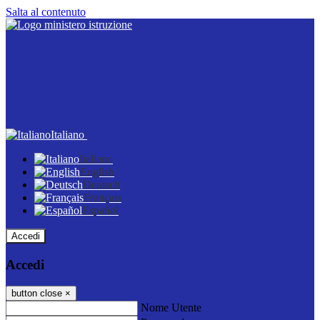
Salta al contenuto
Italiano
Italiano
English
Deutsch
Français
Español
Accedi
Accedi
button close
×
Nome Utente