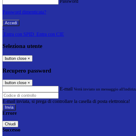
Password
Password dimenticata?
-
Entra con SPID
Entra con CIE
Seleziona utente
button close
×
Recupero password
button close
×
E-mail
Verrà inviato un messaggio all'indirizz
E-mail inviata, si prega di controllare la casella di posta elettronica!
Errore
Chiudi
Successo