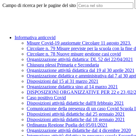
Campo di ricerca per le pagine del sito
Informativa anticovid
Misure Covid-19 aggiornate Circolare 11 agosto 2023.
Circolare n. 79 Misure previste per la scuola con la fine 
Circolare n. 78 Nuove misure gestione casi covid
Organizzazione attività didattica: DL 52 del 22/04/2021
Chiusura plessi Primaria e Secondaria
Organizzazione attività didattica dal 19 al 30 aprile 2021
Organizzazione didattica e amministrativa dal 7 al 30 apri
Disposizioni dal 15 al 31 marzo 2021
Organizzazione didattica sino al 14 marzo 2021
DISPOSIZIONI ORGANIZZATIVE PER 22 e 23 /02/
Caso positivo Covid
Disposizioni attività didattiche dall'8 febbraio 2021
Comunicazione della presenza di un caso Covid Scuola I
Disposizioni attività didattiche dal 25 gennaio 2021
Disposizioni attività didattiche dal 18 gennaio 2021
Ordinanza Regione Puglia del 05/01/2021
Organizzazione attività didattiche dal 4 dicembre 2020
Interruzione attività didattica in presenza scuola Secondar