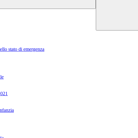
dello stato di emergenza
le
2021
nfanzia
ia