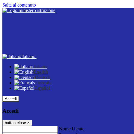
Salta al contenuto
Italiano
Italiano
English
Deutsch
Français
Español
Accedi
Accedi
button close
×
Nome Utente