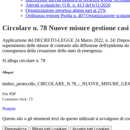
Attività scolastiche: O.R. n. 413 del 6/11/2020
Organizzazione presenza alunni pari al 25%
Ordinanza regione Puglia n. 407:Organizzazione scolasti
Circolare n. 78 Nuove misure gestione casi
Applicazione del DECRETO-LEGGE 24 Marzo 2022, n. 24: Disposizio
superamento delle misure di contrasto alla diffusione dell'epidemia 
conseguenza della cessazione dello stato di emergenza.
Si allega circolare n. 78
Allegati
timbro_protocollo_CIRCOLARE_N.78_-_NUOVE_MISURE_GES
File PDF
Contatore click: 15
Notizie
Questo sito o gli strumenti terzi da questo utilizzati si avvalgono di coo
Personalizza
Rifiuta tutti
i cookies
Accetta tutti
i cookies