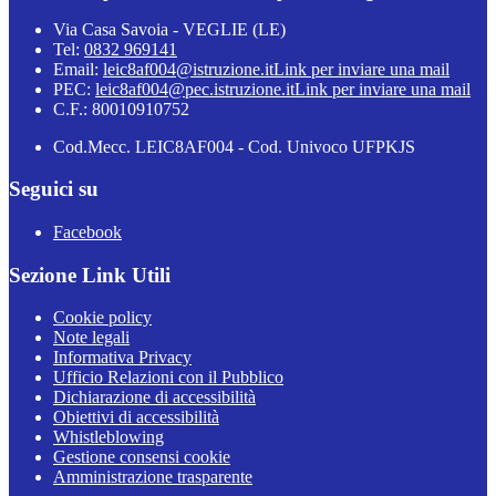
Via Casa Savoia - VEGLIE (LE)
Tel:
0832 969141
Email:
leic8af004@istruzione.it
Link per inviare una mail
PEC:
leic8af004@pec.istruzione.it
Link per inviare una mail
C.F.: 80010910752
Cod.Mecc. LEIC8AF004 - Cod. Univoco UFPKJS
Seguici su
Facebook
Sezione Link Utili
Cookie policy
Note legali
Informativa Privacy
Ufficio Relazioni con il Pubblico
Dichiarazione di accessibilità
Obiettivi di accessibilità
Whistleblowing
Gestione consensi cookie
Amministrazione trasparente