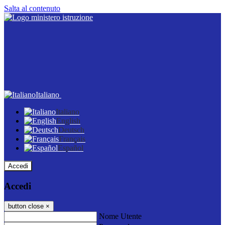
Salta al contenuto
Italiano
Italiano
English
Deutsch
Français
Español
Accedi
Accedi
button close
×
Nome Utente