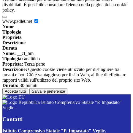
disabilitati. È possibile consultare l'elenco nella pagina della cookie
policy.
www.padlet.net
Nome
Tipologia
Proprieta
Descrizione
Durata
Nome:
__cf_bm
Tipologia:
analitico
Proprieta:
Terza parte
Descrizione:
Questo cookie viene utilizzato per distinguere tra
umani e bot. Ciò è vantaggioso per il sito Web, al fine di effettuare
rapporti validi sull'utilizzo del proprio sito Web.
Durata:
30 minuti
Accetta tutti
Salva le preferenze
Istituto Comprensivo Statale "P. Impastato"
Veglie.
Contatti
Istituto Comprensivo Statale "P. Impastato" Veglie.