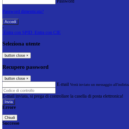
Password
Password dimenticata?
-
Entra con SPID
Entra con CIE
Seleziona utente
button close
×
Recupero password
button close
×
E-mail
Verrà inviato un messaggio all'indirizz
E-mail inviata, si prega di controllare la casella di posta elettronica!
Errore
Chiudi
Successo