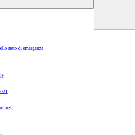
dello stato di emergenza
le
2021
nfanzia
ia