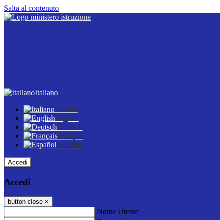
Salta al contenuto
Italiano
Italiano
English
Deutsch
Français
Español
Accedi
Accedi
button close
×
Nome Utente