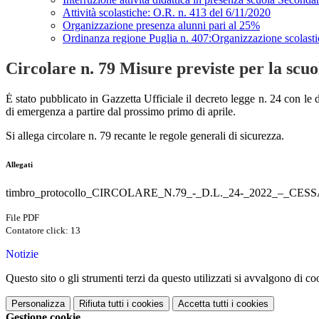
Attività scolastiche: O.R. n. 413 del 6/11/2020
Organizzazione presenza alunni pari al 25%
Ordinanza regione Puglia n. 407:Organizzazione scolasti
Circolare n. 79 Misure previste per la scuo
Ė stato pubblicato in Gazzetta Ufficiale il decreto legge n. 24 con le 
di emergenza a partire dal prossimo primo di aprile.
Si allega circolare n. 79 recante le regole generali di sicurezza.
Allegati
timbro_protocollo_CIRCOLARE_N.79_-_D.L._24-_2022_–_
File PDF
Contatore click: 13
Notizie
Questo sito o gli strumenti terzi da questo utilizzati si avvalgono di coo
Personalizza
Rifiuta tutti
i cookies
Accetta tutti
i cookies
Gestione cookie