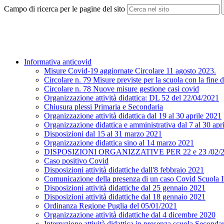
Campo di ricerca per le pagine del sito
Informativa anticovid
Misure Covid-19 aggiornate Circolare 11 agosto 2023.
Circolare n. 79 Misure previste per la scuola con la fine 
Circolare n. 78 Nuove misure gestione casi covid
Organizzazione attività didattica: DL 52 del 22/04/2021
Chiusura plessi Primaria e Secondaria
Organizzazione attività didattica dal 19 al 30 aprile 2021
Organizzazione didattica e amministrativa dal 7 al 30 apri
Disposizioni dal 15 al 31 marzo 2021
Organizzazione didattica sino al 14 marzo 2021
DISPOSIZIONI ORGANIZZATIVE PER 22 e 23 /02/
Caso positivo Covid
Disposizioni attività didattiche dall'8 febbraio 2021
Comunicazione della presenza di un caso Covid Scuola I
Disposizioni attività didattiche dal 25 gennaio 2021
Disposizioni attività didattiche dal 18 gennaio 2021
Ordinanza Regione Puglia del 05/01/2021
Organizzazione attività didattiche dal 4 dicembre 2020
Interruzione attività didattica in presenza scuola Secondar