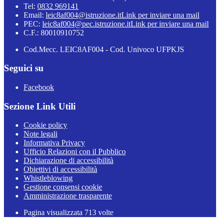
Tel:
0832 969141
Email:
leic8af004@istruzione.it
Link per inviare una mail
PEC:
leic8af004@pec.istruzione.it
Link per inviare una mail
C.F.: 80010910752
Cod.Mecc. LEIC8AF004 - Cod. Univoco UFPKJS
Seguici su
Facebook
Sezione Link Utili
Cookie policy
Note legali
Informativa Privacy
Ufficio Relazioni con il Pubblico
Dichiarazione di accessibilità
Obiettivi di accessibilità
Whistleblowing
Gestione consensi cookie
Amministrazione trasparente
Pagina visualizzata
713
volte