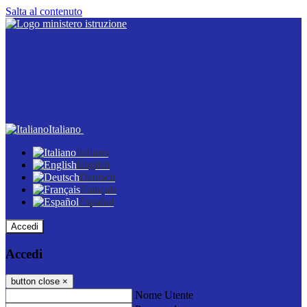
Salta al contenuto
Italiano
Italiano
English
Deutsch
Français
Español
Accedi
Accedi
button close
×
Nome Utente