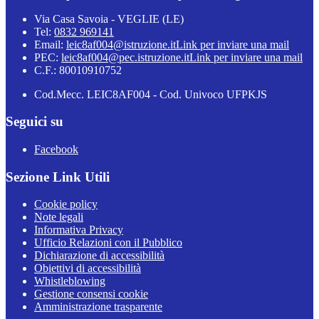
Via Casa Savoia - VEGLIE (LE)
Tel:
0832 969141
Email:
leic8af004@istruzione.it
Link per inviare una mail
PEC:
leic8af004@pec.istruzione.it
Link per inviare una mail
C.F.: 80010910752
Cod.Mecc. LEIC8AF004 - Cod. Univoco UFPKJS
Seguici su
Facebook
Sezione Link Utili
Cookie policy
Note legali
Informativa Privacy
Ufficio Relazioni con il Pubblico
Dichiarazione di accessibilità
Obiettivi di accessibilità
Whistleblowing
Gestione consensi cookie
Amministrazione trasparente