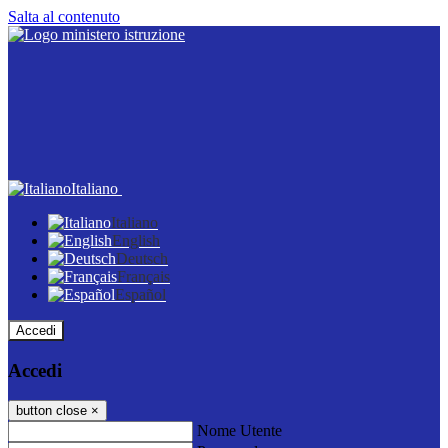
Salta al contenuto
Italiano
Italiano
English
Deutsch
Français
Español
Accedi
Accedi
button close
×
Nome Utente