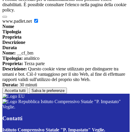
disabilitati. È possibile consultare l'elenco nella pagina della cookie
policy.
www.padlet.net
Nome
Tipologia
Proprieta
Descrizione
Durata
Nome:
__cf_bm
Tipologia:
analitico
Proprieta:
Terza parte
Descrizione:
Questo cookie viene utilizzato per distinguere tra
umani e bot. Ciò è vantaggioso per il sito Web, al fine di effettuare
rapporti validi sull'utilizzo del proprio sito Web.
Durata:
30 minuti
Accetta tutti
Salva le preferenze
Istituto Comprensivo Statale "P. Impastato"
Veglie.
Contatti
Istituto Comprensivo Statale "P. Impastato" Veglie.