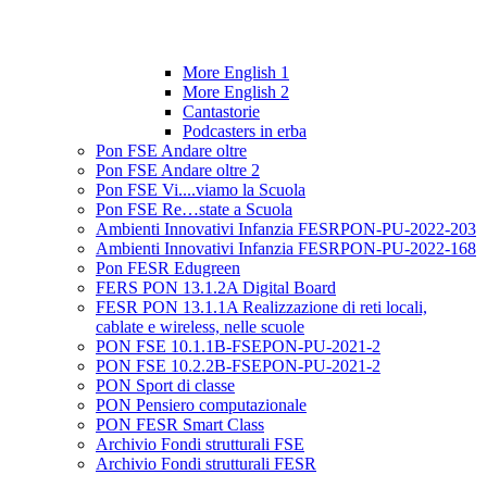
More English 1
More English 2
Cantastorie
Podcasters in erba
Pon FSE Andare oltre
Pon FSE Andare oltre 2
Pon FSE Vi....viamo la Scuola
Pon FSE Re…state a Scuola
Ambienti Innovativi Infanzia FESRPON-PU-2022-203
Ambienti Innovativi Infanzia FESRPON-PU-2022-168
Pon FESR Edugreen
FERS PON 13.1.2A Digital Board
FESR PON 13.1.1A Realizzazione di reti locali,
cablate e wireless, nelle scuole
PON FSE 10.1.1B-FSEPON-PU-2021-2
PON FSE 10.2.2B-FSEPON-PU-2021-2
PON Sport di classe
PON Pensiero computazionale
PON FESR Smart Class
Archivio Fondi strutturali FSE
Archivio Fondi strutturali FESR