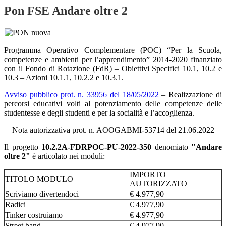
Pon FSE Andare oltre 2
Programma Operativo Complementare (POC) “Per la Scuola,
competenze e ambienti per l’apprendimento” 2014-2020 finanziato
con il Fondo di Rotazione (FdR) – Obiettivi Specifici 10.1, 10.2 e
10.3 – Azioni 10.1.1, 10.2.2 e 10.3.1.
Avviso pubblico prot. n. 33956 del 18/05/2022
– Realizzazione di
percorsi educativi volti al potenziamento delle competenze delle
studentesse e degli studenti e per la socialità e l’accoglienza.
Nota autorizzativa prot. n. AOOGABMI-53714 del 21.06.2022
Il progetto
10.2.2A-FDRPOC-PU-2022-350
denomiato
"Andare
oltre 2"
è articolato nei moduli:
IMPORTO
TITOLO MODULO
AUTORIZZATO
Scriviamo divertendoci
€ 4.977,90
Radici
€ 4.977,90
Tinker costruiamo
€ 4.977,90
Street band
€ 4.977,90