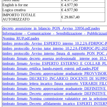
English is for me
€ 4.977,90
Logica creativa
€ 4.977,90
IMPORTO TOTALE
€ 29.867,40
AUTORIZZATO
decreto_assunzione_in_bilancio_PON_Avviso_33956.pdf.pades
Informazione_-_Comunicazione_-_Sensibilizzazione_-_Pubbliciz
Nomina_RUP.pdf.pades
timbro_protocollo_Avviso_ESPERTO_interno_10.2.2A-FDRPOC-PU
timbro_protocollo_Avviso_tutor_interno_10.2.2A-FDRPOC-PU-2022
timbro_protocollo_Avviso_interno_figura_di_supporto_PON_POC_an
timbrato_firmato_decreto_assenza_professionalit__interne_pon_
timbrato_firmato_Avviso_ESPERTO_ESTERNO_E_COLLAB_PLU
timbrato_firmato_rettifica_bando.esperti_esterni_pdf.pades.PDF
timbrato_firmato_Decreto_approvazione_graduatorie_PROVVISO
timbrato_firmato_DECRETO_INCARICO_DOCENTI_DI_SUP
timbrato_firmato_lettera_incarico_figura_supporto_VERARDI_F
timbrato_firmato_Decreto_approvazione_graduatorie_DEFINITI
timbrato_firmato_Decreto_approvazione_graduatorie_DEFINITI
timbrato_firmato_Nomina_commissione_valutatrice_per_la_selezione
timbrato_firmato_Decreto_affidamento_incarico_ESPERTI_INTERN