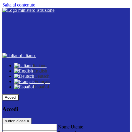
Salta al contenuto
Italiano
Italiano
English
Deutsch
Français
Español
Accedi
Accedi
button close
×
Nome Utente