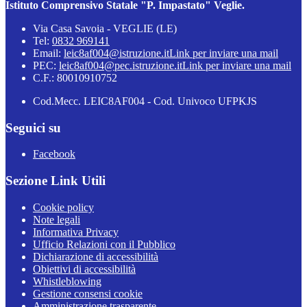
Istituto Comprensivo Statale "P. Impastato" Veglie.
Via Casa Savoia - VEGLIE (LE)
Tel:
0832 969141
Email:
leic8af004@istruzione.it
Link per inviare una mail
PEC:
leic8af004@pec.istruzione.it
Link per inviare una mail
C.F.: 80010910752
Cod.Mecc. LEIC8AF004 - Cod. Univoco UFPKJS
Seguici su
Facebook
Sezione Link Utili
Cookie policy
Note legali
Informativa Privacy
Ufficio Relazioni con il Pubblico
Dichiarazione di accessibilità
Obiettivi di accessibilità
Whistleblowing
Gestione consensi cookie
Amministrazione trasparente