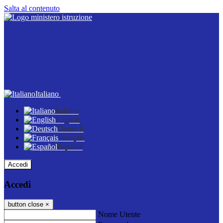
Salta al contenuto
Italiano
Italiano
English
Deutsch
Français
Español
Accedi
Accedi
button close
×
Nome Utente