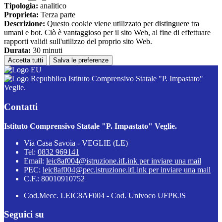
Tipologia:
analitico
Proprieta:
Terza parte
Descrizione:
Questo cookie viene utilizzato per distinguere tra
umani e bot. Ciò è vantaggioso per il sito Web, al fine di effettuare
rapporti validi sull'utilizzo del proprio sito Web.
Durata:
30 minuti
Accetta tutti
Salva le preferenze
Istituto Comprensivo Statale "P. Impastato"
Veglie.
Contatti
Istituto Comprensivo Statale "P. Impastato" Veglie.
Via Casa Savoia - VEGLIE (LE)
Tel:
0832 969141
Email:
leic8af004@istruzione.it
Link per inviare una mail
PEC:
leic8af004@pec.istruzione.it
Link per inviare una mail
C.F.: 80010910752
Cod.Mecc. LEIC8AF004 - Cod. Univoco UFPKJS
Seguici su