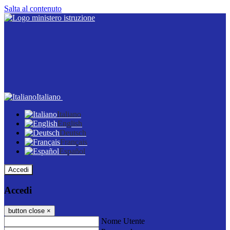
Salta al contenuto
Italiano
Italiano
English
Deutsch
Français
Español
Accedi
Accedi
button close
×
Nome Utente