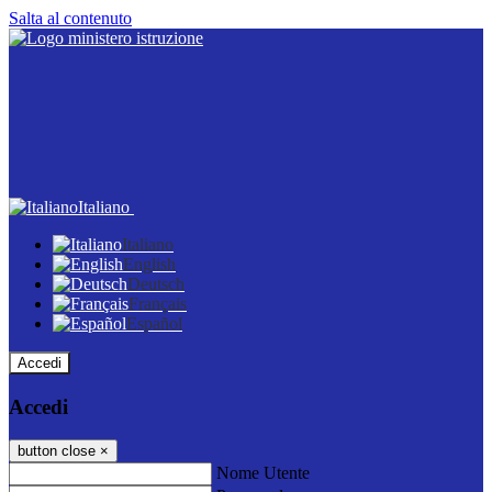
Salta al contenuto
Italiano
Italiano
English
Deutsch
Français
Español
Accedi
Accedi
button close
×
Nome Utente