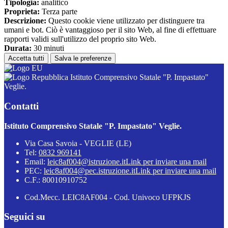
Tipologia:
analitico
Proprieta:
Terza parte
Descrizione:
Questo cookie viene utilizzato per distinguere tra
umani e bot. Ciò è vantaggioso per il sito Web, al fine di effettuare
rapporti validi sull'utilizzo del proprio sito Web.
Durata:
30 minuti
Accetta tutti
Salva le preferenze
Istituto Comprensivo Statale "P. Impastato"
Veglie.
Contatti
Istituto Comprensivo Statale "P. Impastato" Veglie.
Via Casa Savoia - VEGLIE (LE)
Tel:
0832 969141
Email:
leic8af004@istruzione.it
Link per inviare una mail
PEC:
leic8af004@pec.istruzione.it
Link per inviare una mail
C.F.: 80010910752
Cod.Mecc. LEIC8AF004 - Cod. Univoco UFPKJS
Seguici su