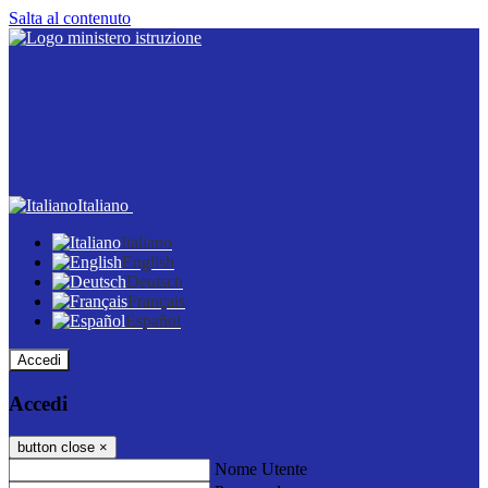
Salta al contenuto
Italiano
Italiano
English
Deutsch
Français
Español
Accedi
Accedi
button close
×
Nome Utente