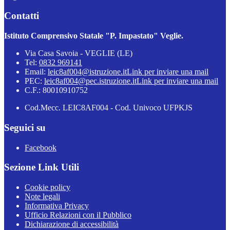
Contatti
Istituto Comprensivo Statale "P. Impastato" Veglie.
Via Casa Savoia - VEGLIE (LE)
Tel:
0832 969141
Email:
leic8af004@istruzione.it
Link per inviare una mail
PEC:
leic8af004@pec.istruzione.it
Link per inviare una mail
C.F.: 80010910752
Cod.Mecc. LEIC8AF004 - Cod. Univoco UFPKJS
Seguici su
Facebook
Sezione Link Utili
Cookie policy
Note legali
Informativa Privacy
Ufficio Relazioni con il Pubblico
Dichiarazione di accessibilità