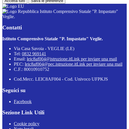
Accetta tutti
Salva le preferenze
Istituto Comprensivo Statale "P. Impastato"
Veglie.
Contatti
Istituto Comprensivo Statale "P. Impastato" Veglie.
Via Casa Savoia - VEGLIE (LE)
Tel:
0832 969141
Email:
leic8af004@istruzione.it
Link per inviare una mail
PEC:
leic8af004@pec.istruzione.it
Link per inviare una mail
C.F.: 80010910752
Cod.Mecc. LEIC8AF004 - Cod. Univoco UFPKJS
Seguici su
Facebook
Sezione Link Utili
Cookie policy
Note legali