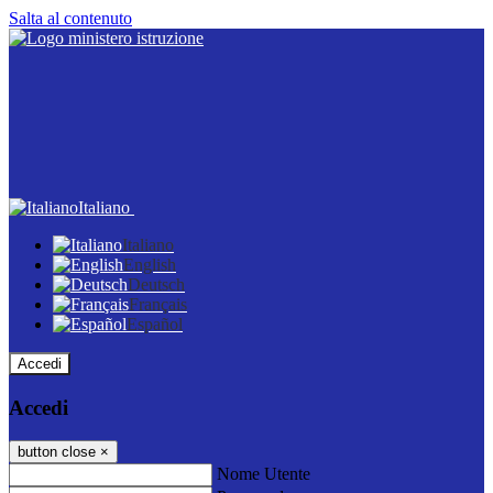
Salta al contenuto
Italiano
Italiano
English
Deutsch
Français
Español
Accedi
Accedi
button close
×
Nome Utente