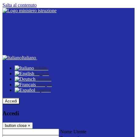
Salta al contenuto
Italiano
Italiano
English
Deutsch
Français
Español
Accedi
Accedi
button close
×
Nome Utente