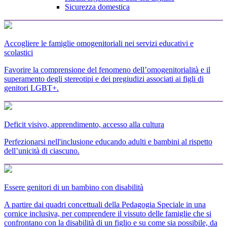
Sicurezza domestica
Accogliere le famiglie omogenitoriali nei servizi educativi e
scolastici
Favorire la comprensione del fenomeno dell’omogenitorialità e il
superamento degli stereotipi e dei pregiudizi associati ai figli di
genitori LGBT+.
Deficit visivo, apprendimento, accesso alla cultura
Perfezionarsi nell'inclusione educando adulti e bambini al rispetto
dell’unicità di ciascuno.
Essere genitori di un bambino con disabilità
A partire dai quadri concettuali della Pedagogia Speciale in una
cornice inclusiva, per comprendere il vissuto delle famiglie che si
confrontano con la disabilità di un figlio e su come sia possibile, da