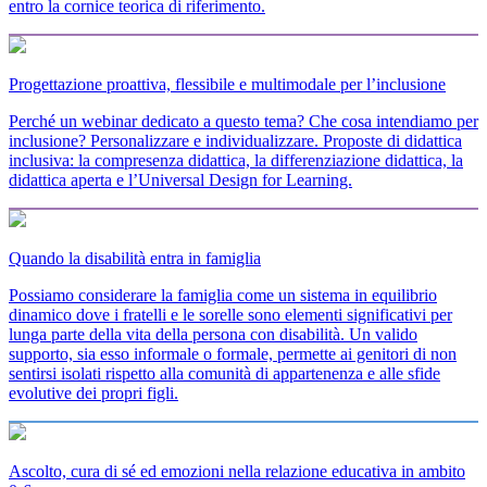
entro la cornice teorica di riferimento.
Progettazione proattiva, flessibile e multimodale per l’inclusione
Perché un webinar dedicato a questo tema? Che cosa intendiamo per
inclusione? Personalizzare e individualizzare. Proposte di didattica
inclusiva: la compresenza didattica, la differenziazione didattica, la
didattica aperta e l’Universal Design for Learning.
Quando la disabilità entra in famiglia
Possiamo considerare la famiglia come un sistema in equilibrio
dinamico dove i fratelli e le sorelle sono elementi significativi per
lunga parte della vita della persona con disabilità. Un valido
supporto, sia esso informale o formale, permette ai genitori di non
sentirsi isolati rispetto alla comunità di appartenenza e alle sfide
evolutive dei propri figli.
Ascolto, cura di sé ed emozioni nella relazione educativa in ambito