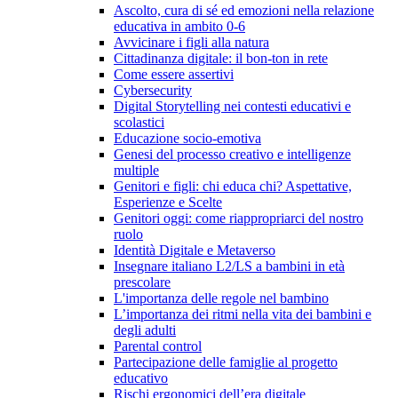
Ascolto, cura di sé ed emozioni nella relazione
educativa in ambito 0-6
Avvicinare i figli alla natura
Cittadinanza digitale: il bon-ton in rete
Come essere assertivi
Cybersecurity
Digital Storytelling nei contesti educativi e
scolastici
Educazione socio-emotiva
Genesi del processo creativo e intelligenze
multiple
Genitori e figli: chi educa chi? Aspettative,
Esperienze e Scelte
Genitori oggi: come riappropriarci del nostro
ruolo
Identità Digitale e Metaverso
Insegnare italiano L2/LS a bambini in età
prescolare
L'importanza delle regole nel bambino
L’importanza dei ritmi nella vita dei bambini e
degli adulti
Parental control
Partecipazione delle famiglie al progetto
educativo
Rischi ergonomici dell’era digitale