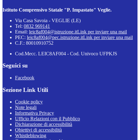
Istituto Comprensivo Statale "P. Impastato" Veglie.
Via Casa Savoia - VEGLIE (LE)
Tel:
0832 969141
Email:
leic8af004@istruzione.it
Link per inviare una mail
PEC:
leic8af004@pec.istruzione.it
Link per inviare una mail
C.F.: 80010910752
Cod.Mecc. LEIC8AF004 - Cod. Univoco UFPKJS
Seguici su
Facebook
Sezione Link Utili
Cookie policy
Note legali
Informativa Privacy
Ufficio Relazioni con il Pubblico
Dichiarazione di accessibilità
Obiettivi di accessibilità
Whistleblowing