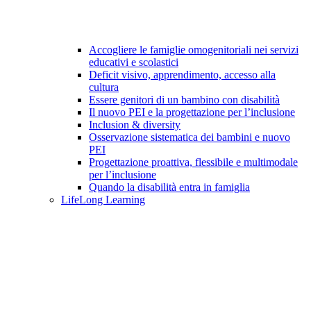
Accogliere le famiglie omogenitoriali nei servizi
educativi e scolastici
Deficit visivo, apprendimento, accesso alla
cultura
Essere genitori di un bambino con disabilità
Il nuovo PEI e la progettazione per l’inclusione
Inclusion & diversity
Osservazione sistematica dei bambini e nuovo
PEI
Progettazione proattiva, flessibile e multimodale
per l’inclusione
Quando la disabilità entra in famiglia
LifeLong Learning