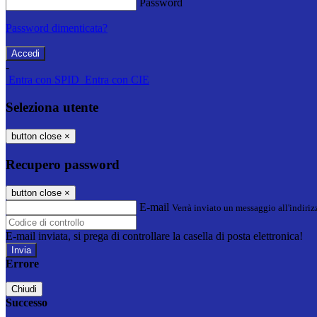
Password
Password dimenticata?
-
Entra con SPID
Entra con CIE
Seleziona utente
button close
×
Recupero password
button close
×
E-mail
Verrà inviato un messaggio all'indirizz
E-mail inviata, si prega di controllare la casella di posta elettronica!
Errore
Chiudi
Successo