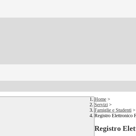
Home
>
Servizi
>
Famiglie e Studenti
>
Registro Elettronico 
Registro Ele