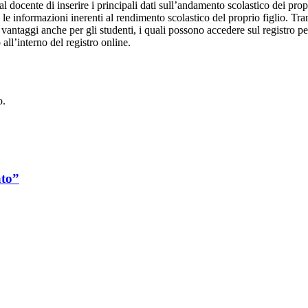
al docente di inserire i principali dati sull’andamento scolastico dei prop
i le informazioni inerenti al rendimento scolastico del proprio figlio. Tram
ti vantaggi anche per gli studenti, i quali possono accedere sul registro 
 all’interno del registro online.
o.
ato”