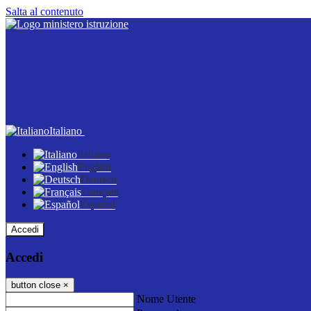
Salta al contenuto
Italiano
Italiano
English
Deutsch
Français
Español
Accedi
Accedi
button close
×
Nome Utente