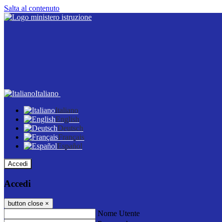
Salta al contenuto
Italiano
Italiano
English
Deutsch
Français
Español
Accedi
Accedi
button close
×
Nome Utente