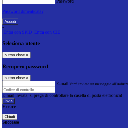
Password
Password dimenticata?
-
Entra con SPID
Entra con CIE
Seleziona utente
button close
×
Recupero password
button close
×
E-mail
Verrà inviato un messaggio all'indirizz
E-mail inviata, si prega di controllare la casella di posta elettronica!
Errore
Chiudi
Successo