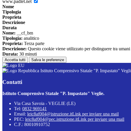
www.padlet.net
Nome
Tipologia
Proprieta
Descrizione
Durata
Nome:
__cf_bm
Tipologia:
analitico
Proprieta:
Terza parte
Descrizione:
Questo cookie viene utilizzato per distinguere tra umani e 
Durata:
30 minuti
Accetta tutti
Salva le preferenze
Istituto Comprensivo Statale "P. Impastato" Vegli
Contatti
Istituto Comprensivo Statale "P. Impastato" Veglie.
Via Casa Savoia - VEGLIE (LE)
Tel:
0832 969141
Email:
leic8af004@istruzione.it
Link per inviare una mail
PEC:
leic8af004@pec.istruzione.it
Link per inviare una mail
C.F.: 80010910752