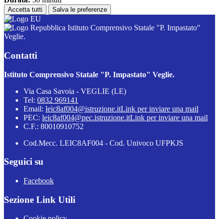
Accetta tutti
Salva le preferenze
Istituto Comprensivo Statale "P. Impastato"
Veglie.
Contatti
Istituto Comprensivo Statale "P. Impastato" Veglie.
Via Casa Savoia - VEGLIE (LE)
Tel:
0832 969141
Email:
leic8af004@istruzione.it
Link per inviare una mail
PEC:
leic8af004@pec.istruzione.it
Link per inviare una mail
C.F.: 80010910752
Cod.Mecc. LEIC8AF004 - Cod. Univoco UFPKJS
Seguici su
Facebook
Sezione Link Utili
Cookie policy