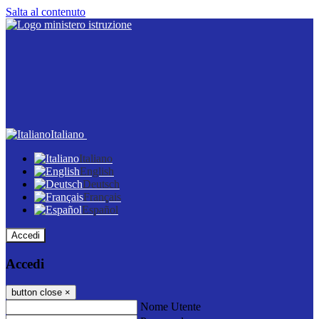
Salta al contenuto
Italiano
Italiano
English
Deutsch
Français
Español
Accedi
Accedi
button close
×
Nome Utente