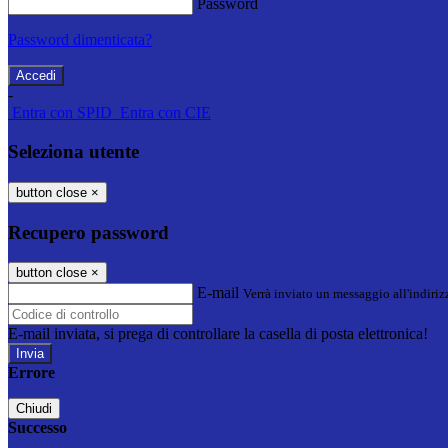
Password
Password dimenticata?
-
Entra con SPID
Entra con CIE
Seleziona utente
button close
×
Recupero password
button close
×
E-mail
Verrà inviato un messaggio all'indirizz
E-mail inviata, si prega di controllare la casella di posta elettronica!
Errore
Chiudi
Successo