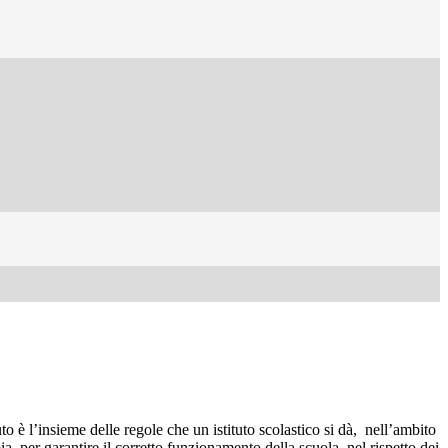
uto è l’insieme delle regole che un istituto scolastico si dà, nell’ambito
a, per garantire il corretto funzionamento della scuola, nel rispetto dei