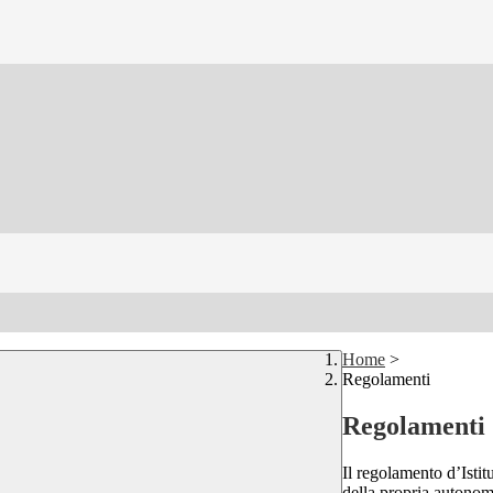
Home
>
Regolamenti
Regolamenti
Il regolamento d’Istit
della propria autonomi