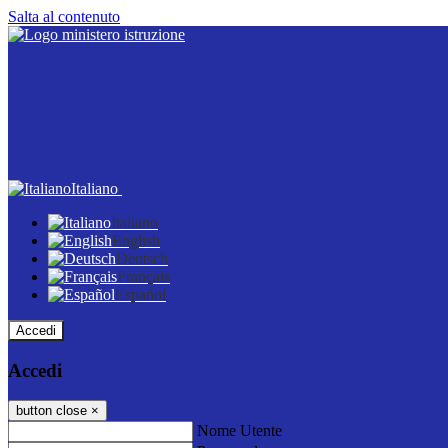
Salta al contenuto
Italiano
Italiano
English
Deutsch
Français
Español
Accedi
Accedi
button close
×
Nome Utente