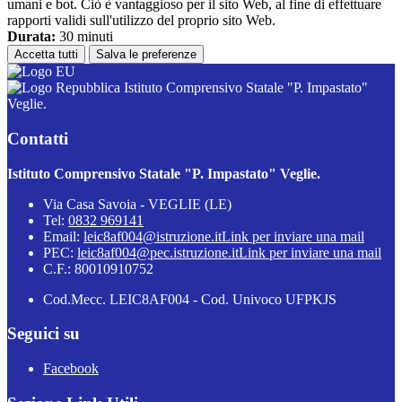
umani e bot. Ciò è vantaggioso per il sito Web, al fine di effettuare
rapporti validi sull'utilizzo del proprio sito Web.
Durata:
30 minuti
Accetta tutti
Salva le preferenze
Istituto Comprensivo Statale "P. Impastato"
Veglie.
Contatti
Istituto Comprensivo Statale "P. Impastato" Veglie.
Via Casa Savoia - VEGLIE (LE)
Tel:
0832 969141
Email:
leic8af004@istruzione.it
Link per inviare una mail
PEC:
leic8af004@pec.istruzione.it
Link per inviare una mail
C.F.: 80010910752
Cod.Mecc. LEIC8AF004 - Cod. Univoco UFPKJS
Seguici su
Facebook