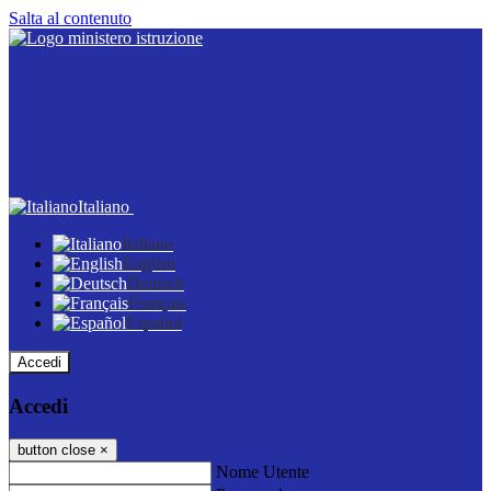
Salta al contenuto
Italiano
Italiano
English
Deutsch
Français
Español
Accedi
Accedi
button close
×
Nome Utente