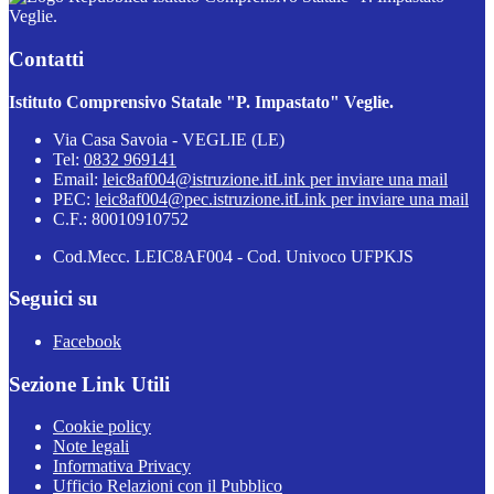
Veglie.
Contatti
Istituto Comprensivo Statale "P. Impastato" Veglie.
Via Casa Savoia - VEGLIE (LE)
Tel:
0832 969141
Email:
leic8af004@istruzione.it
Link per inviare una mail
PEC:
leic8af004@pec.istruzione.it
Link per inviare una mail
C.F.: 80010910752
Cod.Mecc. LEIC8AF004 - Cod. Univoco UFPKJS
Seguici su
Facebook
Sezione Link Utili
Cookie policy
Note legali
Informativa Privacy
Ufficio Relazioni con il Pubblico