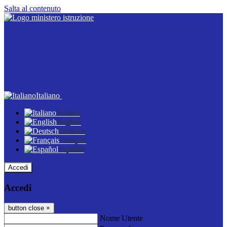
Salta al contenuto
Italiano
Italiano
English
Deutsch
Français
Español
Accedi
Accedi
button close
×
Nome Utente