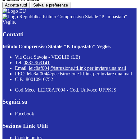
Accetta tutti
Salva le preferenze
Istituto Comprensivo Statale "P. Impastato"
Veglie.
Contatti
Istituto Comprensivo Statale "P. Impastato" Veglie.
Via Casa Savoia - VEGLIE (LE)
Tel:
0832 969141
Email:
leic8af004@istruzione.it
Link per inviare una mail
PEC:
leic8af004@pec.istruzione.it
Link per inviare una mail
C.F.: 80010910752
Cod.Mecc. LEIC8AF004 - Cod. Univoco UFPKJS
Seguici su
Facebook
Sezione Link Utili
Cookie policy