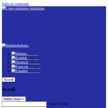
Salta al contenuto
Italiano
Italiano
English
Deutsch
Français
Español
Accedi
Accedi
button close
×
Nome Utente