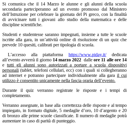
Si comunica che il 14 Marzo le alunne e gli alunni della scuola
secondaria parteciperanno ad un evento promosso dal Ministero
dell’Istruzione per celebrare la giornata del Pi greco, con la finalità
di avvicinare tutti i giovani allo studio della matematica e delle
discipline scientifiche.
Studenti e studentesse saranno impegnati, insieme a tutte le scuole
iscritte alla gara, in un’attività online di risoluzione di un quiz che
prevede 10 quesiti, calibrati per tipologia di scuola.
L’accesso alla piattaforma
https://www.piday.it/
dedicata
all’evento avverrà il giorno
14 marzo 2022
dalle
ore 11 alle ore 14
e
tutti gli alunni sono autorizzati a portare a scuola dispositivi
personali
(tablet, telefoni cellulari, ecc) con i quali si collegheranno
ad internet e potranno partecipare individualmente alla gara
il cui
utilizzo è consentito unicamente nella fascia oraria dell’evento.
Durante il quiz verranno registrate le risposte e i tempi di
completamento.
Verranno assegnate, in base alla correttezza delle risposte e al tempo
impiegato, in formato digitale, 5 medaglie d’oro, 10 d’argento e 20
di bronzo alle prime scuole classificate. Il numero di medaglie potrà
aumentare in caso di parità di punteggio.