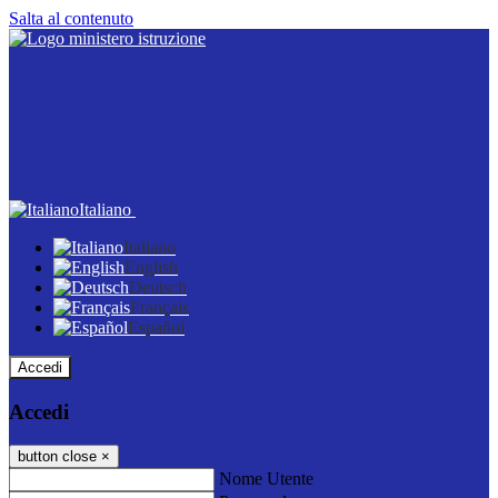
Salta al contenuto
Italiano
Italiano
English
Deutsch
Français
Español
Accedi
Accedi
button close
×
Nome Utente