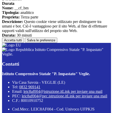
Durata
Nome:
__cf_bm
Tipologia:
analitico
Proprieta:
Terza parte
Descrizione:
Questo cookie viene utilizzato per distinguere tra
umani e bot. Ciò è vantaggioso per il sito Web, al fine di effettuare
rapporti validi sull'utilizzo del proprio sito Web.
Durata:
30 minuti
Accetta tutti
Salva le preferenze
Istituto Comprensivo Statale "P. Impastato"
Veglie.
Contatti
Istituto Comprensivo Statale "P. Impastato" Veglie.
Via Casa Savoia - VEGLIE (LE)
Tel:
0832 969141
Email:
leic8af004@istruzione.it
Link per inviare una mail
PEC:
leic8af004@pec.istruzione.it
Link per inviare una mail
C.F.: 80010910752
Cod.Mecc. LEIC8AF004 - Cod. Univoco UFPKJS