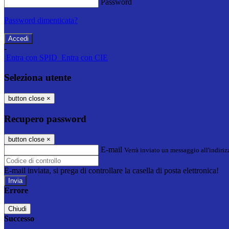
Password
Password dimenticata?
-
Entra con SPID
Entra con CIE
Seleziona utente
button close
×
Recupero password
button close
×
E-mail
Verrà inviato un messaggio all'indirizz
E-mail inviata, si prega di controllare la casella di posta elettronica!
Errore
Chiudi
Successo