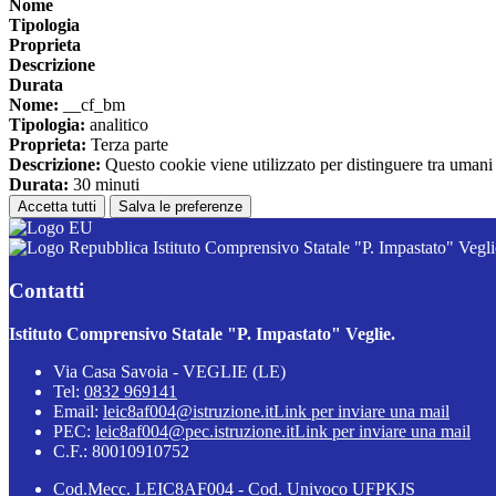
Nome
Tipologia
Proprieta
Descrizione
Durata
Nome:
__cf_bm
Tipologia:
analitico
Proprieta:
Terza parte
Descrizione:
Questo cookie viene utilizzato per distinguere tra umani e 
Durata:
30 minuti
Accetta tutti
Salva le preferenze
Istituto Comprensivo Statale "P. Impastato" Vegli
Contatti
Istituto Comprensivo Statale "P. Impastato" Veglie.
Via Casa Savoia - VEGLIE (LE)
Tel:
0832 969141
Email:
leic8af004@istruzione.it
Link per inviare una mail
PEC:
leic8af004@pec.istruzione.it
Link per inviare una mail
C.F.: 80010910752
Cod.Mecc. LEIC8AF004 - Cod. Univoco UFPKJS