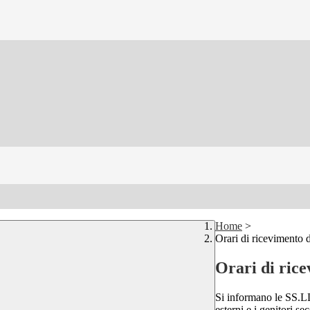
Home
>
Orari di ricevimento d
Orari di rice
Si informano le SS.LL.
esterni e i genitori se