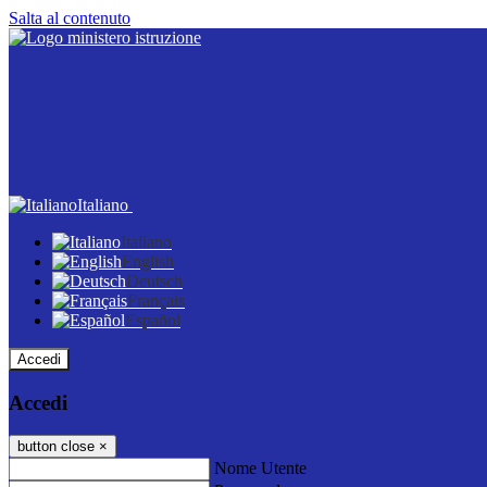
Salta al contenuto
Italiano
Italiano
English
Deutsch
Français
Español
Accedi
Accedi
button close
×
Nome Utente