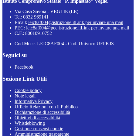
Istituto Comprensivo Statale "P. Impastato" Veglie.
Via Casa Savoia - VEGLIE (LE)
Tel:
0832 969141
Email:
leic8af004@istruzione.it
Link per inviare una mail
PEC:
leic8af004@pec.istruzione.it
Link per inviare una mail
C.F.: 80010910752
Cod.Mecc. LEIC8AF004 - Cod. Univoco UFPKJS
Seguici su
Facebook
Sezione Link Utili
Cookie policy
Note legali
Informativa Privacy
Ufficio Relazioni con il Pubblico
Dichiarazione di accessibilità
Obiettivi di accessibilità
Whistleblowing
Gestione consensi cookie
Amministrazione trasparente