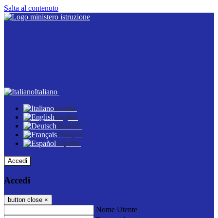
Salta al contenuto
Italiano
Italiano
English
Deutsch
Français
Español
Accedi
Accedi
button close
×
Nome Utente