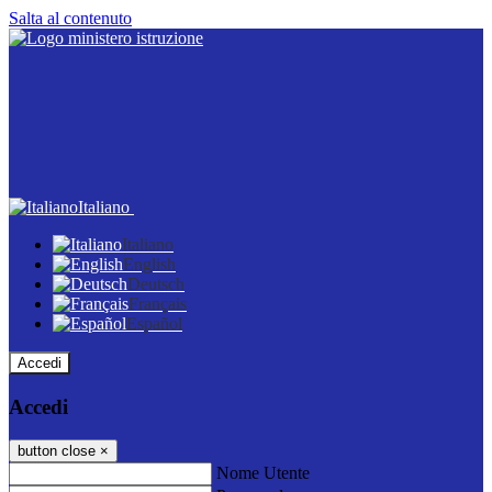
Salta al contenuto
Italiano
Italiano
English
Deutsch
Français
Español
Accedi
Accedi
button close
×
Nome Utente