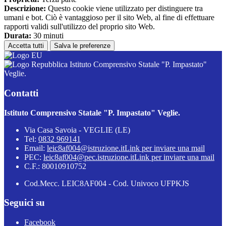
Descrizione:
Questo cookie viene utilizzato per distinguere tra
umani e bot. Ciò è vantaggioso per il sito Web, al fine di effettuare
rapporti validi sull'utilizzo del proprio sito Web.
Durata:
30 minuti
Accetta tutti
Salva le preferenze
Istituto Comprensivo Statale "P. Impastato"
Veglie.
Contatti
Istituto Comprensivo Statale "P. Impastato" Veglie.
Via Casa Savoia - VEGLIE (LE)
Tel:
0832 969141
Email:
leic8af004@istruzione.it
Link per inviare una mail
PEC:
leic8af004@pec.istruzione.it
Link per inviare una mail
C.F.: 80010910752
Cod.Mecc. LEIC8AF004 - Cod. Univoco UFPKJS
Seguici su
Facebook