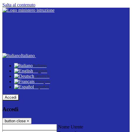
Salta al contenuto
Italiano
Italiano
English
Deutsch
Français
Español
Accedi
Accedi
button close
×
Nome Utente