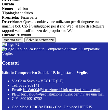
Durata
Nome:
__cf_bm
Tipologia:
analitico
Proprieta:
Terza parte
Descrizione:
Questo cookie viene utilizzato per distinguere tra
umani e bot. Ciò è vantaggioso per il sito Web, al fine di effettuare
rapporti validi sull'utilizzo del proprio sito Web.
Durata:
30 minuti
Accetta tutti
Salva le preferenze
Istituto Comprensivo Statale "P. Impastato"
Veglie.
Contatti
Istituto Comprensivo Statale "P. Impastato" Veglie.
Via Casa Savoia - VEGLIE (LE)
Tel:
0832 969141
Email:
leic8af004@istruzione.it
Link per inviare una mail
PEC:
leic8af004@pec.istruzione.it
Link per inviare una mail
C.F.: 80010910752
Cod.Mecc. LEIC8AF004 - Cod. Univoco UFPKJS