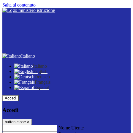
Salta al contenuto
Italiano
Italiano
English
Deutsch
Français
Español
Accedi
Accedi
button close
×
Nome Utente