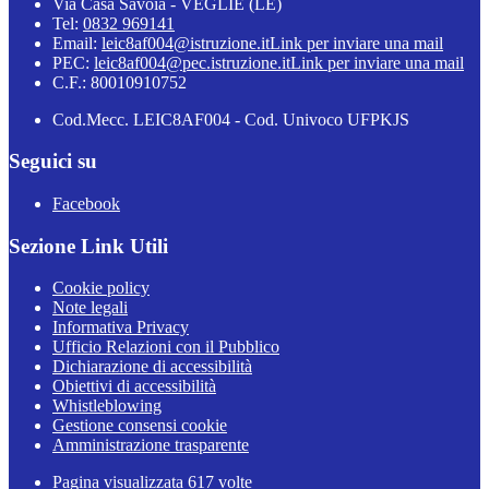
Via Casa Savoia - VEGLIE (LE)
Tel:
0832 969141
Email:
leic8af004@istruzione.it
Link per inviare una mail
PEC:
leic8af004@pec.istruzione.it
Link per inviare una mail
C.F.: 80010910752
Cod.Mecc. LEIC8AF004 - Cod. Univoco UFPKJS
Seguici su
Facebook
Sezione Link Utili
Cookie policy
Note legali
Informativa Privacy
Ufficio Relazioni con il Pubblico
Dichiarazione di accessibilità
Obiettivi di accessibilità
Whistleblowing
Gestione consensi cookie
Amministrazione trasparente
Pagina visualizzata
617
volte